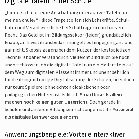
Digitale Tafeln in der Schule
„
Lohnt sich die teure Anschaffung interaktiver Tafeln für
meine Schule?
“ - diese Frage stellen sich Lehr­kräfte, Schul­
leiter und Verantwortliche bei Schulträgern durchaus zu
Recht. Das Geld ist im Bildungs­sektor (leider) grundsätzlich
knapp, an Investitions­bedarf mangelt es hingegen ganz und
gar nicht. Skepsis gegenüber dem Nutzen der kost­spieligen
Technik ist daher verständlich. Vielleicht sind auch Sie noch
un­entschlossen, ob die digitale Tafel nun ein Meilen­stein auf
dem Weg zum digitalen Klassen­zimmer und unentbehrlich
für die dringend nötige Digitalisierung der Schulen, oder doch
nur teure Spielerei ohne echten didaktischen oder
pädagogischen Nutzen ist. Fakt ist:
Smartboards allein
machen noch keinen guten Unterricht
. Doch gerade in
Schulen und anderen Bildungs­einrichtungen ist ihr
Potenzial
als digitales Lernwerkzeug enorm
.
Anwendungs­beispiele: Vorteile interaktiver