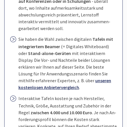
auf Konferenzen oder in Schulungen
- überall
dort, wo Inhalte aufmerksam­keits­stark und
abwechslungs­reich präsentiert, Lernstoff
interaktiv vermittelt und innovativ zusammen­
gearbeitet werden soll.
Sie haben die Wahl zwischen digitalen
Tafeln mit
integriertem Beamer
(= Digitales Whiteboard)
oder
Stand-alone-Geräten
mit interaktivem
Display. Die Vor- und Nachteile beider Lösungen
erklären wir Ihnen auf dieser Seite. Die beste
Lösung für Ihr Anwendungs­szenario finden Sie
mithilfe erfahrener Experten, z. B. über
unseren
kostenlosen Anbieter­vergleich
.
Interaktive Tafeln kosten je nach Hersteller,
Technik, Größe, Ausstattung und Zubehör in der
Regel
zwischen 4.000 und 10.000 Euro
. Je nach An­
forderungs­profil können die Kosten stark
variieren. Konkrete, auf Ihren Bedarf abgestimmte