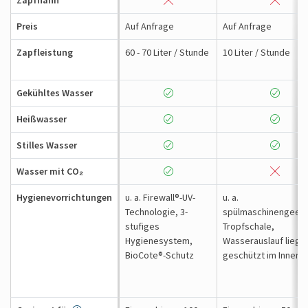
Zapfhahn
Preis
Auf Anfrage
Auf Anfrage
Zapfleistung
60 - 70 Liter / Stunde
10 Liter / Stunde
Gekühltes Wasser
Heißwasser
Stilles Wasser
Wasser mit CO₂
Hygienevorrichtungen
u. a. Firewall®-UV-
u. a.
Technologie, 3-
spülmaschinengeei
stufiges
Tropfschale,
Hygienesystem,
Wasserauslauf liegt
BioCote®-Schutz
geschützt im Innere