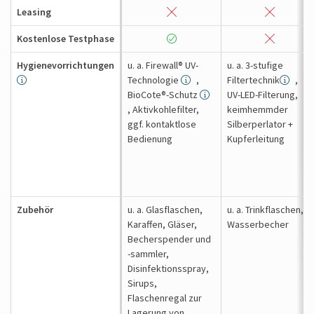
Leasing
Kostenlose Testphase
Hygienevorrichtungen
u. a. Firewall® UV-
u. a. 3-stufige
Technologie
,
Filtertechnik
,
BioCote®-Schutz
UV-LED-Filterung,
, Aktivkohlefilter,
keimhemmder
ggf. kontaktlose
Silberperlator +
Bedienung
Kupferleitung
Zubehör
u. a. Glasflaschen,
u. a. Trinkflaschen,
Karaffen, Gläser,
Wasserbecher
Becherspender und
-sammler,
Disinfektionsspray,
Sirups,
Flaschenregal zur
Lagerung von