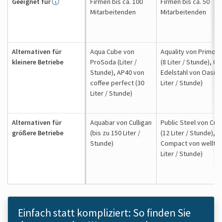
Geeignet für
Firmen bis ca. 100
Firmen bis ca. 50
Mitarbeitenden
Mitarbeitenden
Alternativen für
Aqua Cube von
Aquality von Primo 
kleinere Betriebe
ProSoda (Liter /
(8 Liter / Stunde), O
Stunde), AP40 von
Edelstahl von Oasis 
coffee perfect (30
Liter / Stunde)
Liter / Stunde)
Alternativen für
Aquabar von Culligan
Public Steel von Cull
größere Betriebe
(bis zu 150 Liter /
(12 Liter / Stunde), 
Stunde)
Compact von welltec
Liter / Stunde)
Einfach statt kompliziert: So finden Sie