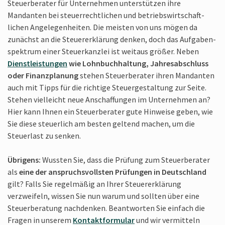
Steuerberater für Unter­nehmen unter­stützen ihre
Mandanten bei steuer­recht­lichen und betriebs­wirtschaft­
lichen Angelegen­heiten. Die meisten von uns mögen da
zunächst an die Steuer­erklärung denken, doch das Aufgaben­
spektrum einer Steuer­kanzlei ist weitaus größer. Neben
Dienst­leistungen
wie Lohnbuch­haltung, Jahres­abschluss
oder Finanz­planung
stehen Steuer­berater ihren Mandanten
auch mit Tipps für die richtige Steuer­gestaltung zur Seite.
Stehen vielleicht neue Anschaf­fungen im Unternehmen an?
Hier kann Ihnen ein Steuer­berater gute Hinweise geben, wie
Sie diese steuerlich am besten geltend machen, um die
Steuer­last zu senken.
Übrigens:
Wussten Sie, dass die Prüfung zum Steuer­berater
als
eine der anspruchs­vollsten Prüfungen in Deutsch­land
gilt? Falls Sie regel­mäßig an Ihrer Steuer­erklärung
verzweifeln, wissen Sie nun warum und sollten über eine
Steuer­beratung nachdenken. Beantworten Sie einfach die
Fragen in unserem
Kontakt­formular
und wir vermitteln