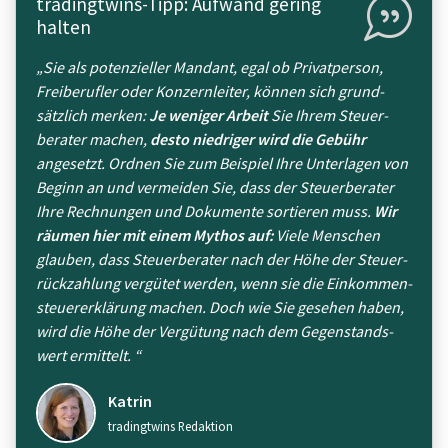
tradingtwins-Tipp: Aufwand gering
halten
„Sie als poten­zieller Mandant, egal ob Privatperson,
Frei­berufler oder Konzern­leiter, können sich grund­
sätzlich merken:
Je weniger Arbeit
Sie Ihrem Steuer­
berater machen,
desto niedriger wird die Gebühr
angesetzt. Ordnen Sie zum Beispiel Ihre Unter­lagen von
Beginn an und vermeiden Sie, dass der Steuer­berater
Ihre Rechnungen und Dokumente sortieren muss.
Wir
räumen hier mit einem Mythos auf:
Viele Menschen
glauben, dass Steuer­berater nach der Höhe der Steuer­
rückzahlung vergütet werden, wenn sie die Einkommen­
steuer­erklärung machen. Doch wie Sie gesehen haben,
wird die Höhe der Vergütung nach dem Gegenstands­
wert ermittelt. “
Katrin
tradingtwins Redaktion