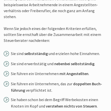
beispiels­weise Arbeit­nehmende in einem Angestellten­
verhältnis oder Freibe­rufler, die noch ganz am Anfang
stehen.
Wenn Sie jedoch eines der folgenden Kriterien erfüllen,
sollten Sie ernst­haft über die Zusammen­arbeit mit einem
Steuer­berater nachdenken:
Sie sind
selbst­ständig
und erzielen hohe Einnahmen.
Sie sind erwerbs­tätig und
nebenbei selbst­ständig
.
Sie führen ein Unter­nehmen
mit Ange­stellten
.
Sie führen ein Unter­nehmen, das zur
doppelten Buch­
führung
verpflichtet ist.
Sie haben schon bei dem Begriff Werbe­kosten einen
Knoten im Kopf und
verstehen nichts von Steuern
.