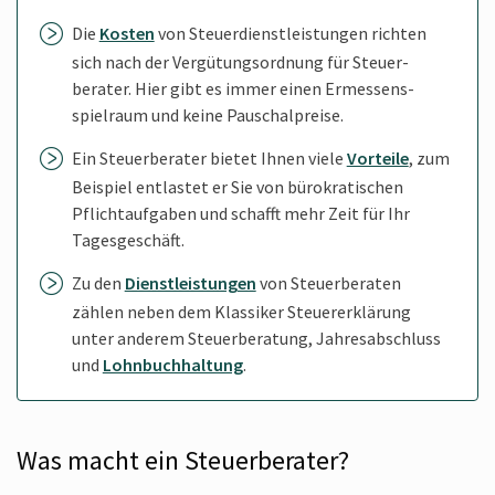
Die
Kosten
von Steuer­dienst­leistungen richten
sich nach der Vergütungs­ordnung für Steuer­
berater. Hier gibt es immer einen Ermessens­
spielraum und keine Pauschal­preise.
Ein Steuer­berater bietet Ihnen viele
Vorteile
, zum
Beispiel entlastet er Sie von bürokra­tischen
Pflicht­aufgaben und schafft mehr Zeit für Ihr
Tages­geschäft.
Zu den
Dienstleistungen
von Steuer­beraten
zählen neben dem Klassiker Steuer­erklärung
unter anderem Steuer­beratung, Jahres­abschluss
und
Lohnbuch­haltung
.
Was macht ein Steuerberater?