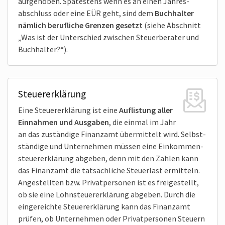
aufgehoben. Spätestens wenn es an einen Jahres­
abschluss oder eine EÜR geht, sind dem
Buchhalter
nämlich beruf­liche Grenzen gesetzt
(siehe Abschnitt
„Was ist der Unterschied zwischen Steuerberater und
Buchhalter?“).
Steuererklärung
Eine Steuer­erklärung ist eine
Auflis­tung aller
Einnahmen und Ausgaben
, die einmal im Jahr
an das zuständige Finanzamt über­mittelt wird. Selbst­
ständige und Unternehmen müssen eine Einkommen­
steuer­erklärung abgeben, denn mit den Zahlen kann
das Finanzamt die tatsäch­liche Steuer­last ermit­teln.
Angestellten bzw. Privat­personen ist es freige­stellt,
ob sie eine Lohn­steuer­erklärung abgeben. Durch die
einge­reichte Steuer­erklärung kann das Finanzamt
prüfen, ob Unternehmen oder Privat­personen Steuern