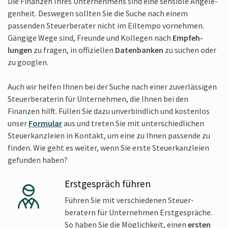
Die Finanzen Ihres Unter­nehmens sind eine sensible Angele­
genheit. Deswegen sollten Sie die Suche nach einem
passenden Steuer­berater nicht im Eiltempo vornehmen.
Gängige Wege sind, Freunde und Kollegen nach
Empfeh­
lungen
zu fragen, in offi­ziellen
Daten­banken
zu suchen oder
zu googlen.
Auch wir helfen Ihnen bei der Suche nach einer zuver­lässigen
Steuer­beraterin für Unternehmen, die Ihnen bei den
Finanzen hilft. Füllen Sie dazu unver­bindlich und kostenlos
unser
Formular
aus und treten Sie mit unterschied­lichen
Steuer­kanzleien in Kontakt, um eine zu Ihnen passende zu
finden. Wie geht es weiter, wenn Sie erste Steuer­kanzleien
gefunden haben?
Erstgespräch führen
Führen Sie mit verschie­denen Steuer­
beratern für Unternehmen Erst­gespräche.
So haben Sie die Möglich­keit, einen
ersten