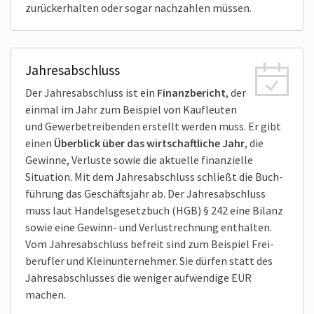
zurück­erhalten oder sogar nachzahlen müssen.
Jahresabschluss
Der Jahres­abschluss ist ein
Finanz­bericht
, der
einmal im Jahr zum Beispiel von Kauf­leuten
und Gewerbe­treibenden erstellt werden muss. Er gibt
einen
Über­blick über das wirtschaft­liche Jahr
, die
Gewinne, Verluste sowie die aktuelle finan­zielle
Situation. Mit dem Jahres­abschluss schließt die Buch­
führung das Geschäfts­jahr ab. Der Jahres­abschluss
muss laut Handels­gesetzbuch (HGB) § 242 eine Bilanz
sowie eine Gewinn- und Verlust­rechnung enthalten.
Vom Jahres­abschluss befreit sind zum Beispiel Frei­
berufler und Klein­unternehmer. Sie dürfen statt des
Jahres­abschlusses die weniger auf­wendige EÜR
machen.