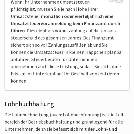
Wenn Ihr Unternehmen umsatz­steuer­
pflichtig ist, müssen Sie je nach Höhe Ihrer
Umsatz­steuer
monat­lich oder viertel­jährlich eine
Umsatz­steuer­voranmel­dung beim Finanzamt durch­
führen
. Dies dient als Voraus­zahlung auf die Umsatz­
steuer­schuld des gesamten Jahres. Das Finanzamt
sichert sich so vor Zahlungs­ausfällen ab und Sie
können die Umsatz­steuer in kleinen Häppchen planbar
abführen. Steuer­berater für Unternehmen
übernehmen auch diese Leistung, sodass Sie sich ohne
Fristen im Hinter­kopf auf Ihr Geschäft konzen­trieren
können.
Lohnbuchhaltung
Die Lohnbuch­haltung (auch: Lohnbuch­führung) ist ein Teil­
bereich der Betriebs­buch­haltung und grund­legend für alle
Unternehmen, denn sie
befasst sich mit der Lohn- und