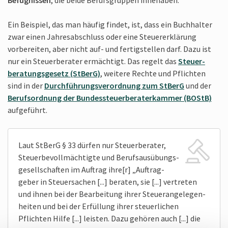
Ein Beispiel, das man häufig findet, ist, dass ein Buchhalter
zwar einen Jahres­abschluss oder eine Steuer­erklärung
vorbereiten, aber nicht auf- und fertig­stellen darf. Dazu ist
nur ein Steuer­berater ermächtigt. Das regelt das
Steuer­
beratungs­gesetz (StBerG)
, weitere Rechte und Pflichten
sind in der
Durch­führungs­verordnung zum StBerG
und der
Berufs­ordnung der Bundes­steuer­berater­kammer (BOStB)
aufgeführt.
Laut StBerG § 33 dürfen nur Steuer­berater,
Steuer­bevoll­mächtigte und Berufs­ausübungs­
gesell­schaften im Auftrag ihre[r] „Auftrag­
geber in Steuer­sachen [...] beraten, sie [...] vertreten
und ihnen bei der Bear­beitung ihrer Steuer­angelegen­
heiten und bei der Erfüllung ihrer steuer­lichen
Pflichten Hilfe [...] leisten. Dazu gehören auch [...] die