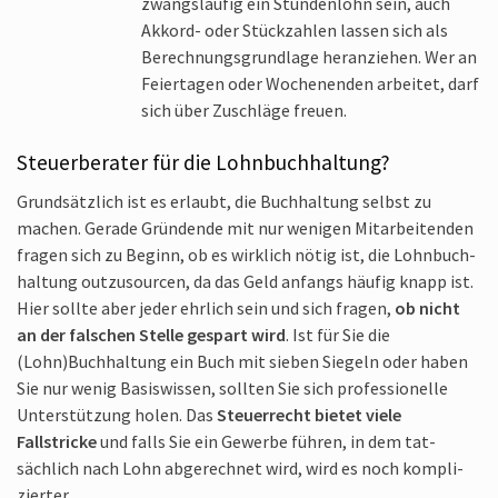
zwangs­läufig ein Stunden­lohn sein, auch
Akkord- oder Stück­zahlen lassen sich als
Berechnungs­grundlage heran­ziehen. Wer an
Feier­tagen oder Wochen­enden arbeitet, darf
sich über Zuschläge freuen.
Steuerberater für die Lohnbuch­haltung?
Grundsätzlich ist es erlaubt, die Buch­haltung selbst zu
machen. Gerade Gründende mit nur wenigen Mitar­beitenden
fragen sich zu Beginn, ob es wirklich nötig ist, die Lohnbuch­
haltung outzu­sourcen, da das Geld anfangs häufig knapp ist.
Hier sollte aber jeder ehrlich sein und sich fragen,
ob nicht
an der falschen Stelle gespart wird
. Ist für Sie die
(Lohn)Buch­haltung ein Buch mit sieben Siegeln oder haben
Sie nur wenig Basis­wissen, sollten Sie sich professio­nelle
Unter­stützung holen. Das
Steuer­recht bietet viele
Fallstricke
und falls Sie ein Gewerbe führen, in dem tat­
sächlich nach Lohn abge­rechnet wird, wird es noch kompli­
zierter.