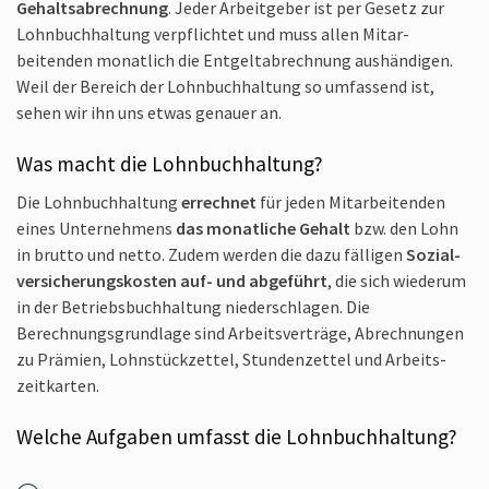
Gehalts­abrechnung
. Jeder Arbeit­geber ist per Gesetz zur
Lohn­buchhaltung verpflichtet und muss allen Mitar­
beitenden monatlich die Entgelt­abrechnung aushändigen.
Weil der Bereich der Lohn­buchhaltung so umfassend ist,
sehen wir ihn uns etwas genauer an.
Was macht die Lohnbuchhaltung?
Die Lohnbuch­haltung
errechnet
für jeden Mitar­beitenden
eines Unternehmens
das monat­liche Gehalt
bzw. den Lohn
in brutto und netto. Zudem werden die dazu fälligen
Sozial­
versicherungs­kosten auf- und abgeführt
, die sich wiederum
in der Betriebs­buchhaltung nieder­schlagen. Die
Berechnungs­grundlage sind Arbeits­verträge, Abrech­nungen
zu Prämien, Lohnstück­zettel, Stunden­zettel und Arbeits­
zeitkarten.
Welche Aufgaben umfasst die Lohnbuch­haltung?