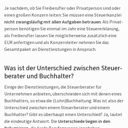
Je nachdem, ob Sie Frei­berufler oder Privat­person sind oder
einen großen Konzern leiten: Sie müssen eine Steuer­kanzlei
nicht zwangs­läufig mit allen Aufgaben betrauen
. Als Privat­
person benötigen Sie einmal im Jahr eine Steuer­erklärung,
als Frei­berufler lassen Sie möglicher­weise zusätz­lich eine
EÜR anfertigen und als Konzern­leiter nehmen Sie das
Gesamt­paket an Dienst­leistungen in Anspruch.
Was ist der Unter­schied zwischen Steuer­
berater und Buchhalter?
Einige der Dienst­leistungen, die Steuer­berater für
Unternehmen anbieten, über­schneiden sich mit denen eines
Buchhalters, so etwa die (Lohn)Buch­haltung. Was ist also der
Unter­schied zwischen einem Steuer­berater und einem
Buchhalter? Gibt es überhaupt einen Unterschied? Ja, lautet
die eindeutige Antwort. Die
Unter­schiede liegen in den
Befug­nissen
, die beide Berufs­gruppen innehaben.