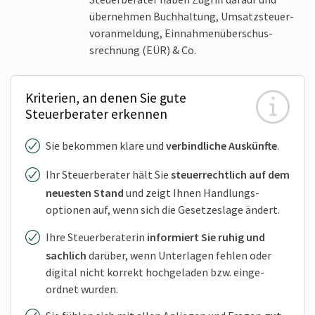
übernehmen Buch­haltung, Umsatz­steuer­
voranmeldung, Einnahmen­überschus­
srechnung (EÜR) & Co.
Kriterien, an denen Sie gute
Steuerberater erkennen
Sie bekommen klare und
verbind­liche Auskünfte
.
Ihr Steuer­berater hält Sie
steuer­rechtlich auf dem
neuesten Stand
und zeigt Ihnen Handlungs­
optionen auf, wenn sich die Gesetzes­lage ändert.
Ihre Steuer­beraterin
informiert Sie ruhig und
sachlich
darüber, wenn Unter­lagen fehlen oder
digital nicht korrekt hoch­geladen bzw. einge­
ordnet wurden.