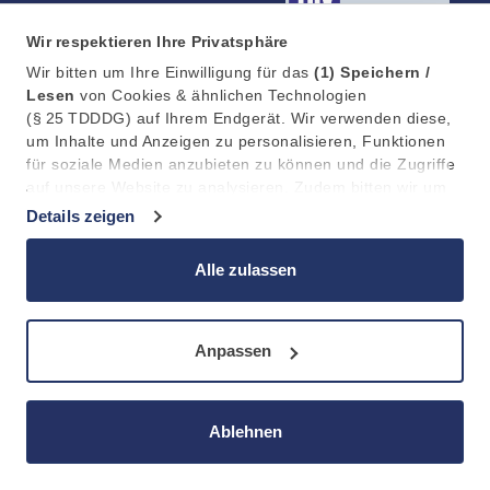
0800 3217016
Wir respektieren Ihre Privatsphäre
info@tradingtwins.com
Wir bitten um Ihre Einwilligung für das
(1)
Speichern /
Lesen
von Cookies & ähnlichen Technologien
(§ 25 TDDDG) auf Ihrem Endgerät. Wir verwenden diese,
um Inhalte und Anzeigen zu personalisieren, Funktionen
für soziale Medien anzubieten zu können und die Zugriffe
Datenschutz
Barrierefreiheit
Impressum
auf unsere Website zu analysieren. Zudem bitten wir um
Ihre Einwilligung in die anschließende
(2)
Verarbeitung /
Details zeigen
Weitergabe
an 11 Partner (Art. 6 Abs. 1 a DSGVO) Ihrer
Daten zu Statistik, Personalisierung und Marketing. Dabei
Alle zulassen
kann die Verarbeitung außerhalb des EWR, z.b. in den
USA, erfolgen.
Anpassen
Ablehnen