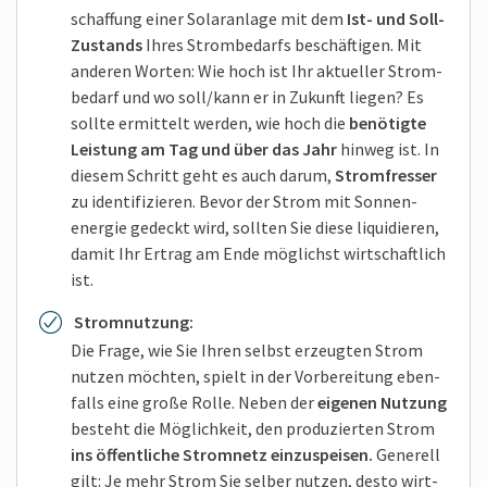
schaffung einer Solar­anlage mit dem
Ist- und Soll-
Zustands
Ihres Strom­bedarfs beschäftigen. Mit
anderen Worten: Wie hoch ist Ihr aktueller Strom­
bedarf und wo soll/kann er in Zukunft liegen? Es
sollte er­mittelt werden, wie hoch die
benötigte
Leistung am Tag und über das Jahr
hinweg ist. In
diesem Schritt geht es auch darum,
Strom­fresser
zu identi­fizieren. Bevor der Strom mit Sonnen­
energie gedeckt wird, sollten Sie diese liquidieren,
damit Ihr Ertrag am Ende möglichst wirt­schaftlich
ist.
Strom­nutzung:
Die Frage, wie Sie Ihren selbst erzeugten Strom
nutzen möchten, spielt in der Vor­bereitung eben­
falls eine große Rolle. Neben der
eigenen Nutzung
besteht die Möglich­keit, den pro­duzierten Strom
ins öffent­liche Strom­netz einzu­speisen.
Generell
gilt: Je mehr Strom Sie selber nutzen, desto wirt­