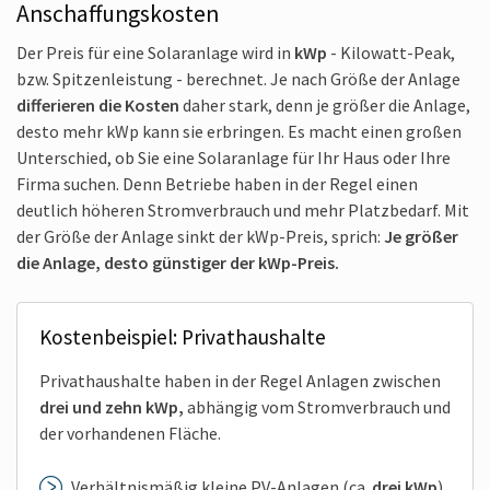
Anschaffungs­kosten
Der Preis für eine Solar­anlage wird in
kWp
- Kilo­watt-Peak,
bzw. Spitzen­leistung - berechnet. Je nach Größe der Anlage
differieren die Kosten
daher stark, denn je größer die Anlage,
desto mehr kWp kann sie erbringen. Es macht einen großen
Unter­schied, ob Sie eine Solar­anlage für Ihr Haus oder Ihre
Firma suchen. Denn Betriebe haben in der Regel einen
deutlich höheren Strom­verbrauch und mehr Platz­bedarf. Mit
der Größe der Anlage sinkt der kWp-Preis, sprich:
Je größer
die Anlage, desto günstiger der kWp-Preis.
Kosten­beispiel: Privat­haushalte
Privat­haushalte haben in der Regel Anlagen zwischen
drei und zehn kWp,
abhängig vom Strom­verbrauch und
der vor­handenen Fläche.
Verhältnis­mäßig kleine PV-Anlagen (ca.
drei kWp
)