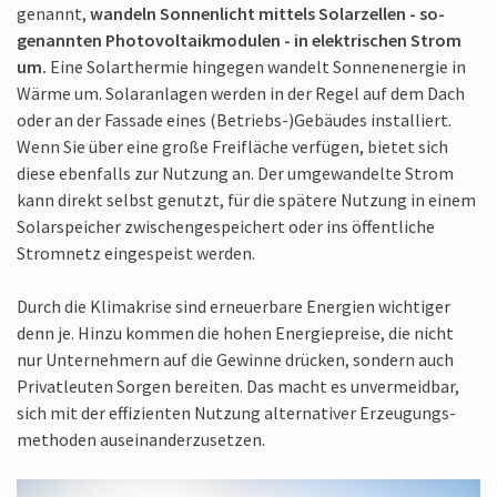
genannt,
wandeln Sonnen­licht mittels Solar­zellen - so­
genannten Photo­voltaik­modulen - in elektrischen Strom
um.
Eine Solar­thermie hingegen wandelt Sonnen­energie in
Wärme um. Solar­anlagen werden in der Regel auf dem Dach
oder an der Fassade eines (Betriebs-)Ge­bäudes in­stalliert.
Wenn Sie über eine große Frei­fläche verfügen, bietet sich
diese eben­falls zur Nutzung an. Der um­gewandelte Strom
kann direkt selbst genutzt, für die spätere Nutzung in einem
Solar­speicher zwischen­gespeichert oder ins öffent­liche
Strom­netz ein­gespeist werden.
Durch die Klima­krise sind erneuer­bare Energien wichtiger
denn je. Hinzu kommen die hohen Energie­preise, die nicht
nur Unter­nehmern auf die Gewinne drücken, sondern auch
Privat­leuten Sorgen bereiten. Das macht es un­vermeidbar,
sich mit der effizienten Nutzung alter­nativer Erzeugungs­
methoden auseinander­zusetzen.