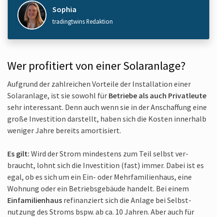
Sophia
tradingtwins Redaktion
Wer profitiert von einer Solar­anlage?
Aufgrund der zahl­reichen Vorteile der In­stallation einer
Solar­anlage, ist sie sowohl für
Betriebe als auch Privat­leute
sehr interessant. Denn auch wenn sie in der An­schaffung eine
große In­vestition dar­stellt, haben sich die Kosten inner­halb
weniger Jahre bereits amortisiert.
Es gilt:
Wird der Strom mindestens zum Teil selbst ver­
braucht, lohnt sich die In­vestition (fast) immer. Dabei ist es
egal, ob es sich um ein Ein- oder Mehr­familien­haus, eine
Wohnung oder ein Betriebs­gebäude handelt. Bei einem
Einfamilien­haus
re­finanziert sich die Anlage bei Selbst­
nutzung des Stroms bspw. ab ca. 10 Jahren. Aber auch für