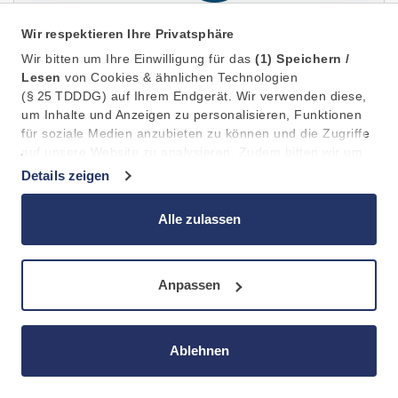
Wir respektieren Ihre Privatsphäre
Wir bitten um Ihre Einwilligung für das
(1)
Speichern /
Kauf
Lesen
von Cookies & ähnlichen Technologien
(§ 25 TDDDG) auf Ihrem Endgerät. Wir verwenden diese,
Gesamt­kosten müssen auf­gebracht werden
um Inhalte und Anzeigen zu personalisieren, Funktionen
für soziale Medien anzubieten zu können und die Zugriffe
Sie sind Eigen­tümer
auf unsere Website zu analysieren. Zudem bitten wir um
Ihre Einwilligung in die anschließende
(2)
Verarbeitung /
Details zeigen
Wartungen, Ver­sicherung etc. liegen in Ihrer
Weitergabe
an 11 Partner (Art. 6 Abs. 1 a DSGVO) Ihrer
Verant­wortung
Daten zu Statistik, Personalisierung und Marketing. Dabei
Alle zulassen
kann die Verarbeitung außerhalb des EWR, z.b. in den
USA, erfolgen.
Anpassen
Ablehnen