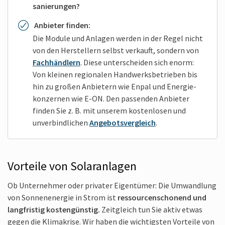
sanierungen?
Anbieter finden:
Die Module und Anlagen werden in der Regel nicht
von den Her­stellern selbst verkauft, sondern von
Fach­händlern
. Diese unter­scheiden sich enorm:
Von kleinen regionalen Handwerks­betrieben bis
hin zu großen An­bietern wie Enpal und Energie­
konzernen wie E-ON. Den passenden Anbieter
finden Sie z. B. mit unserem kosten­losen und
unverbind­lichen
Angebots­vergleich
.
Vorteile von Solar­anlagen
Ob Unter­nehmer oder privater Eigen­tümer: Die Um­wandlung
von Sonnen­energie in Strom ist
ressourcen­schonend und
lang­fristig kosten­günstig.
Zeit­gleich tun Sie aktiv etwas
gegen die Klima­krise. Wir haben die wichtigsten Vorteile von