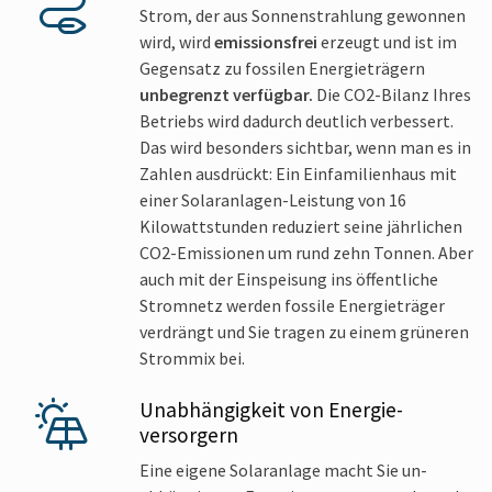
Strom, der aus Sonnen­strahlung gewonnen
wird, wird
emissions­frei
erzeugt und ist im
Gegen­satz zu fossilen Energie­trägern
unbegrenzt ver­fügbar.
Die CO2-Bilanz Ihres
Betriebs wird dadurch deutlich ver­bessert.
Das wird besonders sichtbar, wenn man es in
Zahlen ausdrückt: Ein Ein­familien­haus mit
einer Solar­anlagen-Leistung von 16
Kilowatt­stunden reduziert seine jähr­lichen
CO2-Emissionen um rund zehn Tonnen. Aber
auch mit der Ein­speisung ins öffent­liche
Strom­netz werden fossile Energie­träger
verdrängt und Sie tragen zu einem grüneren
Strommix bei.
Un­abhängig­keit von Energie­
versorgern
Eine eigene Solar­anlage macht Sie un­