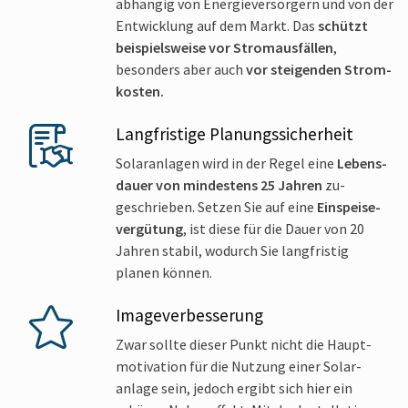
abhängig von Energie­versorgern und von der
Ent­wicklung auf dem Markt. Das
schützt
beispiels­weise vor Strom­ausfällen
,
besonders aber auch
vor steigenden Strom­
kosten.
Lang­fristige Planungs­sicherheit
Solar­anlagen wird in der Regel eine
Lebens­
dauer von mindestens 25 Jahren
zu­
geschrieben. Setzen Sie auf eine
Einspeise­
vergütung
, ist diese für die Dauer von 20
Jahren stabil, wodurch Sie lang­fristig
planen können.
Image­verbesserung
Zwar sollte dieser Punkt nicht die Haupt­
motivation für die Nutzung einer Solar­
anlage sein, jedoch ergibt sich hier ein