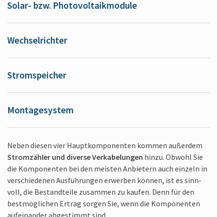
Solar- bzw. Photo­voltaik­module
Wechsel­richter
Strom­speicher
Montage­system
Neben diesen vier Haupt­komponenten kommen außer­dem
Strom­zähler und diverse Ver­kabelungen
hinzu. Obwohl Sie
die Kom­ponenten bei den meisten An­bietern auch einzeln in
ver­schiedenen Aus­führungen erwerben können, ist es sinn­
voll, die Bestand­teile zusammen zu kaufen. Denn für den
best­möglichen Ertrag sorgen Sie, wenn die Kom­ponenten
auf­einander ab­gestimmt sind.