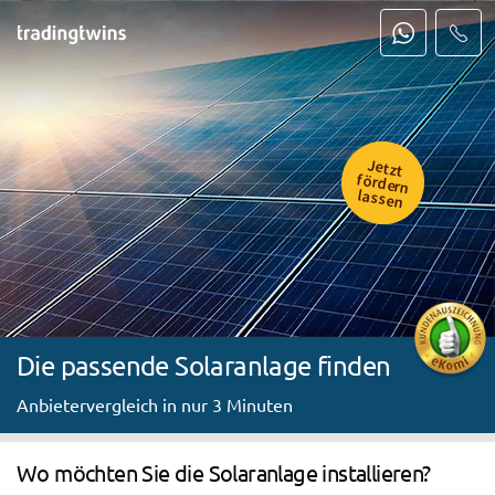
Jetzt
fördern
lassen
Die passende Solaranlage finden
Anbietervergleich in nur 3 Minuten
Wo möchten Sie die Solaranlage installieren?