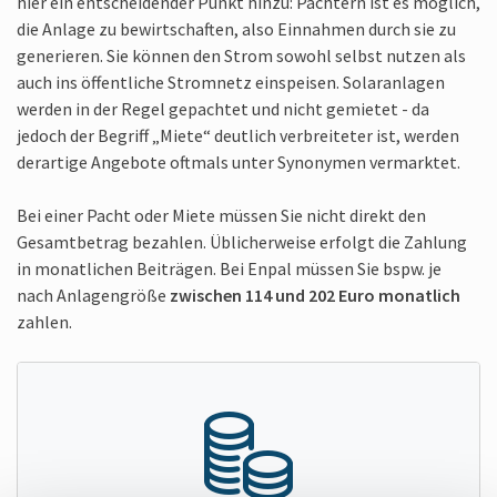
hier ein ent­scheidender Punkt hinzu: Pächtern ist es möglich,
die Anlage zu bewirt­schaften, also Ein­nahmen durch sie zu
generieren. Sie können den Strom sowohl selbst nutzen als
auch ins öffent­liche Strom­netz ein­speisen. Solar­anlagen
werden in der Regel gepachtet und nicht gemietet - da
jedoch der Begriff „Miete“ deutlich ver­breiteter ist, werden
der­artige Angebote oftmals unter Synonymen ver­marktet.
Bei einer Pacht oder Miete müssen Sie nicht direkt den
Gesamt­betrag bezahlen. Üblicher­weise erfolgt die Zahlung
in monat­lichen Beiträgen. Bei Enpal müssen Sie bspw. je
nach Anlagen­größe
zwischen 114 und 202 Euro monatlich
zahlen.