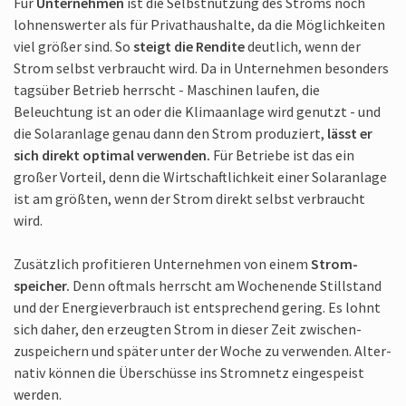
Für
Unter­nehmen
ist die Selbst­nutzung des Stroms noch
lohnens­werter als für Privat­haushalte, da die Möglich­keiten
viel größer sind. So
steigt die Rendite
deut­lich, wenn der
Strom selbst ver­braucht wird. Da in Unter­nehmen besonders
tags­über Betrieb herrscht - Maschinen laufen, die
Beleuchtung ist an oder die Klima­anlage wird genutzt - und
die Solar­anlage genau dann den Strom pro­duziert,
lässt er
sich direkt optimal verwenden.
Für Betriebe ist das ein
großer Vor­teil, denn die Wirtschaft­lichkeit einer Solar­anlage
ist am größten, wenn der Strom direkt selbst ver­braucht
wird.
Zusätz­lich profitieren Unter­nehmen von einem
Strom­
speicher.
Denn oftmals herrscht am Wochenende Still­stand
und der Energie­verbrauch ist ent­sprechend gering. Es lohnt
sich daher, den erzeugten Strom in dieser Zeit zwischen­
zuspeichern und später unter der Woche zu ver­wenden. Alter­
nativ können die Über­schüsse ins Strom­netz ein­gespeist
werden.