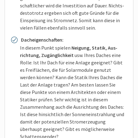
schaftlicher wird die Investition auf Dauer. Nichts­
destotrotz ergeben sich oft gute Gründe für die
Ein­speisung ins Strom­netz. Somit kann diese in
vielen Fällen eben­falls sinnvoll sein.
Dach­eigen­schaften:
In diesem Punkt spielen
Neigung, Statik, Aus­
richtung, Zugänglich­keit
usw. Ihres Daches eine
Rolle: Ist Ihr Dach für eine Anlage geeignet? Gibt
es Frei­flächen, die für Solar­module genutzt
werden können? Kann die Statik Ihres Daches die
Last der Anlage tragen? Am besten lassen Sie
diese Punkte von einem Architekten oder einem
Statiker prüfen. Sehr wichtig ist in diesem
Zusammen­hang auch die Aus­richtung des Daches:
Ist diese hin­sichtlich der Sonnen­einstrahlung und
damit der potenziellen Strom­erzeugung
überhaupt geeignet? Gibt es möglicher­weise
Schatten­spender?