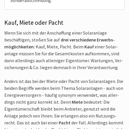
Sonder­abschreibung.
Kauf, Miete oder Pacht
Wenn Sie sich mit der An­schaffung einer Solar­anlage
beschäftigen, stoßen Sie auf
drei verschiedene Erwerbs­
möglich­keiten:
Kauf, Miete, Pacht. Beim
Kauf
einer Solar­
anlage müssen Sie für die Gesamt­kosten aufkommen, sind
dann aller­dings auch alleiniger Eigen­tümer. Wartungen, Ver­
sicherungen & Co. liegen demnach in Ihrer Verant­wortung.
Anders ist das bei der Miete oder Pacht von Solar­anlagen. Die
beiden Begriffe werden beim Thema Solar­anlagen - auch von
Energie­versorgern - häufig synonym verwendet, was aller­
dings nicht ganz korrekt ist. Denn
Miete
bedeutet: Die
Eigentümer­schaft bleibt beim Anbieter, genutzt wird die
Anlage jedoch von Ihnen. Sie erlangen also ein Nutzungs­
recht. Das ist auch bei einer
Pacht
der Fall. Aller­dings kommt