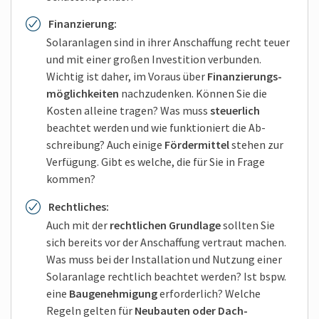
Finanzierung:
Solar­anlagen sind in ihrer An­schaffung recht teuer
und mit einer großen Investition ver­bunden.
Wichtig ist daher, im Voraus über
Finanzierungs­
möglich­keiten
nach­zudenken. Können Sie die
Kosten alleine tragen? Was muss
steuer­lich
beachtet werden und wie funktioniert die Ab­
schreibung? Auch einige
Förder­mittel
stehen zur
Ver­fügung. Gibt es welche, die für Sie in Frage
kommen?
Recht­liches:
Auch mit der
recht­lichen Grund­lage
sollten Sie
sich bereits vor der An­schaffung ver­traut machen.
Was muss bei der In­stallation und Nutzung einer
Solar­anlage rechtlich beachtet werden? Ist bspw.
eine
Bau­genehmigung
erforder­lich? Welche
Regeln gelten für
Neu­bauten oder Dach­