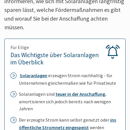
in­formieren, wie sich mit Solar­anlagen lang­fristig
sparen lässt, welche Förder­maß­nahmen es gibt
und worauf Sie bei der An­schaffung achten
müssen.
Für Eilige
Das Wichtigste über Solar­anlagen
im Über­blick
Solar­anlagen
erzeugen Strom nach­haltig - für
Unter­nehmen gleicher­maßen wie für Privat­leute
Solar­anlagen sind
teuer in der An­schaffung
,
amorti­sieren sich jedoch bereits nach wenigen
Jahren
Der erzeugte Strom kann selbst genutzt oder
ins
öffent­liche Strom­netz ein­gespeist
werden