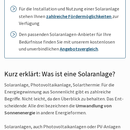
Für die In­stallation und Nutzung einer Solar­anlage
stehen Ihnen
zahl­reiche Förder­möglich­keiten
zur
Ver­fügung
Den passenden Solar­anlagen-An­bieter für Ihre
Bedürf­nisse finden Sie mit unserem kosten­losen
und unverbind­lichen
Angebots­vergleich
.
Kurz erklärt: Was ist eine Solar­anlage?
Solar­anlage, Photo­voltaik­anlage, Solar­thermie: Für die
Energie­gewinnung aus Sonnen­licht gibt es zahl­reiche
Begriffe. Nicht leicht, da den Über­blick zu behalten. Das Ent­
scheidende: Alle drei bezeichnen die
Um­wandlung von
Sonnen­energie
in andere Energie­formen.
Solar­anlagen, auch Photo­voltaik­anlagen oder PV-Anlagen