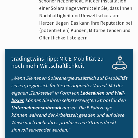
schöner Neben­effekt. Mit der In­stallation
einer Solar­anlage ver­mitteln Sie, dass Ihnen
Nach­haltigkeit und Umwelt­schutz am
Herzen liegen. Das kann Ihre Reputation bei
(potentiellen) Kunden, Mit­arbeitenden und
Öffent­lichkeit steigern.
tradingtwins-Tipp: Mit E-Mobilität zu
noch mehr Wirtschaft­lichkeit
„Wenn Sie neben Solar­energie zusätz­lich auf E-Mobilität
setzen, ergibt sich für Sie ein doppelter Vorteil. Mit der
eigenen „Tank­stelle“ in Form von
Lade­säulen und Wall­
boxen
können Sie Ihren selbst erzeugten Strom für den
Unternehmens­fuhrpark
nutzen. Die E-Fahrzeuge
können während der Arbeits­zeit geladen und auf diese
Weise noch mehr Ihres pro­duzierten Stroms direkt
sinnvoll verwendet werden.“