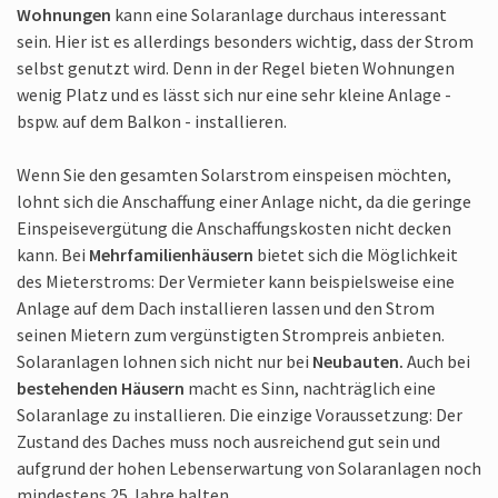
Wohnungen
kann eine Solar­anlage durchaus in­teressant
sein. Hier ist es aller­dings besonders wichtig, dass der Strom
selbst genutzt wird. Denn in der Regel bieten Wohnungen
wenig Platz und es lässt sich nur eine sehr kleine Anlage -
bspw. auf dem Balkon - in­stallieren.
Wenn Sie den gesamten Solar­strom ein­speisen möchten,
lohnt sich die An­schaffung einer Anlage nicht, da die geringe
Einspeise­vergütung die Anschaffungs­kosten nicht decken
kann. Bei
Mehr­familien­häusern
bietet sich die Möglich­keit
des Mieter­stroms: Der Vermieter kann beispiels­weise eine
Anlage auf dem Dach in­stallieren lassen und den Strom
seinen Mietern zum ver­günstigten Strom­preis anbieten.
Solar­anlagen lohnen sich nicht nur bei
Neu­bauten.
Auch bei
be­stehenden Häusern
macht es Sinn, nach­träglich eine
Solar­anlage zu in­stallieren. Die einzige Voraus­setzung: Der
Zustand des Daches muss noch aus­reichend gut sein und
aufgrund der hohen Lebens­erwartung von Solar­anlagen noch
mindestens 25 Jahre halten.