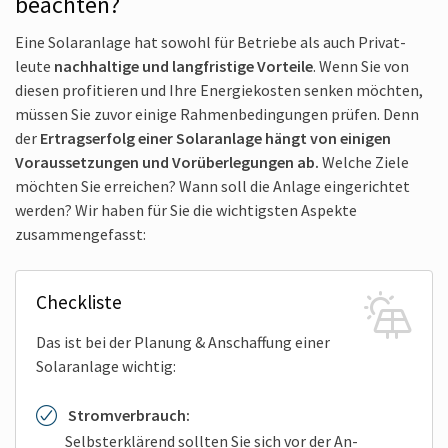
beachten?
Eine Solar­anlage hat sowohl für Betriebe als auch Privat­
leute
nach­haltige und lang­fristige Vor­teile
. Wenn Sie von
diesen profitieren und Ihre Energie­kosten senken möchten,
müssen Sie zuvor einige Rahmen­bedingungen prüfen. Denn
der
Ertrags­erfolg einer Solar­anlage hängt von einigen
Voraus­setzungen und Vorüber­legungen ab.
Welche Ziele
möchten Sie erreichen? Wann soll die Anlage ein­gerichtet
werden? Wir haben für Sie die wichtigsten Aspekte
zusammen­gefasst:
Check­liste
Das ist bei der Planung & An­schaffung einer
Solar­anlage wichtig:
Strom­verbrauch:
Selbst­erklärend sollten Sie sich vor der An­