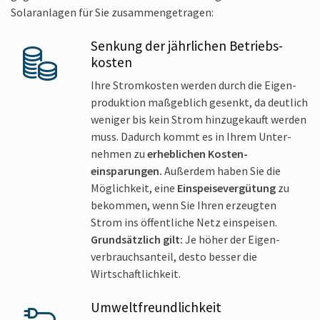
Solar­anlagen für Sie zusammen­getragen:
Senkung der jähr­lichen Betriebs­
kosten
Ihre Strom­kosten werden durch die Eigen­
produktion maß­geblich gesenkt, da deut­lich
weniger bis kein Strom hinzu­gekauft werden
muss. Dadurch kommt es in Ihrem Unter­
nehmen zu
erheblichen Kosten­
einsparungen.
Außer­dem haben Sie die
Möglich­keit, eine
Einspeise­vergütung
zu
bekommen, wenn Sie Ihren erzeugten
Strom ins öffent­liche Netz ein­speisen.
Grund­sätzlich gilt:
Je höher der Eigen­
verbrauchs­anteil, desto besser die
Wirtschaft­lichkeit.
Umwelt­freundlich­keit