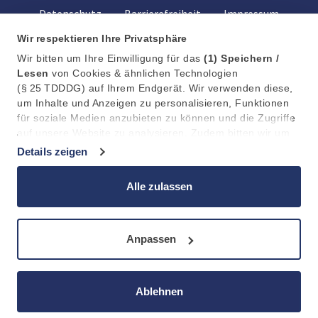
Datenschutz
Barrierefreiheit
Impressum
Wir respektieren Ihre Privatsphäre
Wir bitten um Ihre Einwilligung für das
(1)
Speichern /
Lesen
von Cookies & ähnlichen Technologien
(§ 25 TDDDG) auf Ihrem Endgerät. Wir verwenden diese,
um Inhalte und Anzeigen zu personalisieren, Funktionen
für soziale Medien anzubieten zu können und die Zugriffe
auf unsere Website zu analysieren. Zudem bitten wir um
Ihre Einwilligung in die anschließende
(2)
Verarbeitung /
Details zeigen
Weitergabe
an 11 Partner (Art. 6 Abs. 1 a DSGVO) Ihrer
Daten zu Statistik, Personalisierung und Marketing. Dabei
Alle zulassen
kann die Verarbeitung außerhalb des EWR, z.b. in den
USA, erfolgen.
Anpassen
Ablehnen