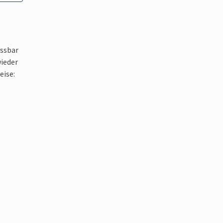
assbar
wieder
eise: