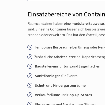
Einsatzbereiche von Contai
Raumcontainer haben eine
modulare Bauweise
sind. Einzelne Container lassen sich beispielsw
trennen oder erweitern. Das hat den Vorteil, dass
Temporäre
Büroräume
bei Umzug oder Ren
Zusätzliche
Arbeitsplätze
bei Kapazitätsen
Baustellen­einrichtung
und
Lagerflächen
Sanitäranlagen
für Events
Schul- und Kindergartenräume
Verkaufsräume
und
Pop-up-Stores
Showrooms
und
Ausstellungsflächen