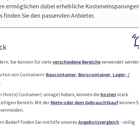
n ermöglichen dabei erhebliche Kosteneinsparungen
ns finden Sie den passenden Anbieter.
ick
ern. Sie können für viele
verschiedene Bereiche
verwendet werden
 Arten von Containern:
Baucontainer
,
Bürocontainer
,
Lager- /
.
 Ihre(n) Container(-anlage) haben, können die
Kosten
stark
stelligen Bereich. Mit der
Miete oder dem Gebrauchtkauf
können S
 vermeiden.
en Bedarf finden Sie mithilfe unseres
Angebotsvergleich
- völlig