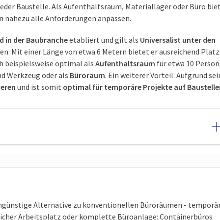
jeder Baustelle. Als Aufenthaltsraum, Materiallager oder Büro bie
an nahezu alle Anforderungen anpassen.
d in der Baubranche
etabliert und gilt als
Universalist unter den
en: Mit einer Länge von etwa 6 Metern bietet er ausreichend Platz
ich beispielsweise optimal als
Aufenthaltsraum
für etwa 10 Person
nd Werkzeug oder als
Büroraum
. Ein weiterer Vorteil: Aufgrund sei
ieren
und ist somit
optimal für temporäre Projekte auf Baustelle
engünstige Alternative zu konventionellen Büroräumen - temporä
zlicher Arbeitsplatz oder komplette Büroanlage: Containerbüros