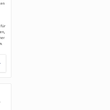
ten
 für
en,
ner
n
.
r