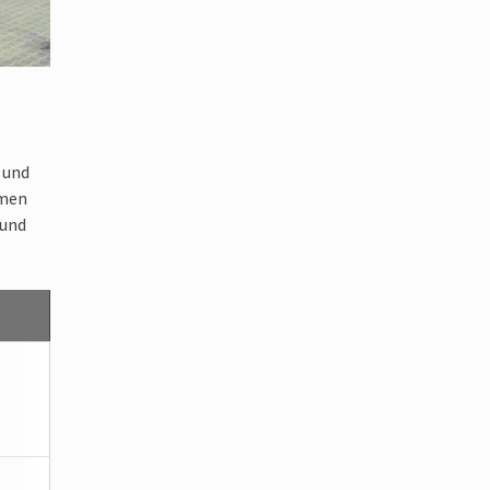
 und
hmen
 und