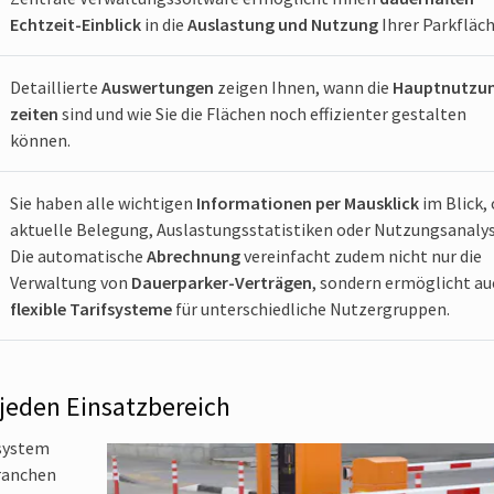
Echtzeit-Einblick
in die
Auslastung und Nutzung
Ihrer Parkfläch
Detaillierte
Auswertungen
zeigen Ihnen, wann die
Hauptnutzun
zeiten
sind und wie Sie die Flächen noch effizienter gestalten
können.
Sie haben alle wichtigen
Informationen per Mausklick
im Blick,
aktuelle Belegung, Auslastungs­statistiken oder Nutzungsanaly
Die automatische
Abrechnung
vereinfacht zudem nicht nur die
Verwaltung von
Dauerparker-Verträgen
, sondern ermöglicht au
flexible Tarifsysteme
für unterschiedliche Nutzergruppen.
Durch die Integration
moderner Zahlungs­möglichkeiten
von de
EC-Karte bis zur Smartphone-App bieten Sie Ihren Parkenden
jeden Einsatzbereich
maximalen Komfort.
ksystem
Branchen
Das ständige Nachfüllen von Papier für Tickets ist nicht nur lästi