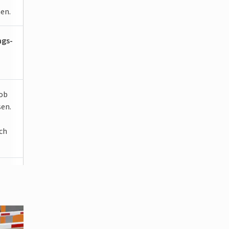
en.
gs­
 ob
sen.
ch
r
g,