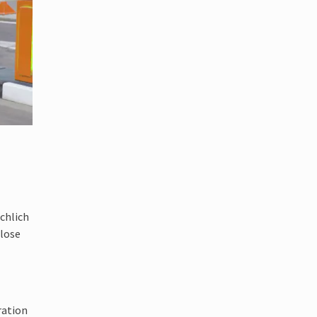
n
.
en
chlich
nlose
ration