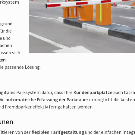
arksystem
sondern auch im Hinblick auf die Umwelt verschwenderisch. Die
digitale
Kennzeichenerfassung funktioniert ohne Tickets
.
rgrund
Durch die Ressourcen­einsparungen für Personal und Verwaltung
ür die
reduzieren
Sie mit einem digitalen Parksystem auch Ihre
Koste
e und
Schrankenlose Systeme sind durch ihre geringen Wartungskost
lächen
besonders kostensparend.
assen sich
gen
ie passende Lösung.
igitales Parksystem dafür, dass Ihre
Kundenparkplätze
auch tatsä
Die
automatische Erfassung der Parkdauer
ermöglicht die koste
nd Fremdparker effektiv ferngehalten werden.
unen
tieren von der
flexiblen Tarifgestaltung
und der einfachen Integ