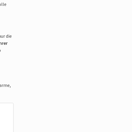
olle
ur die
hrer
o
sarme,