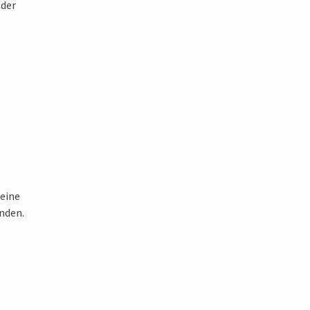
 der
keine
nden.