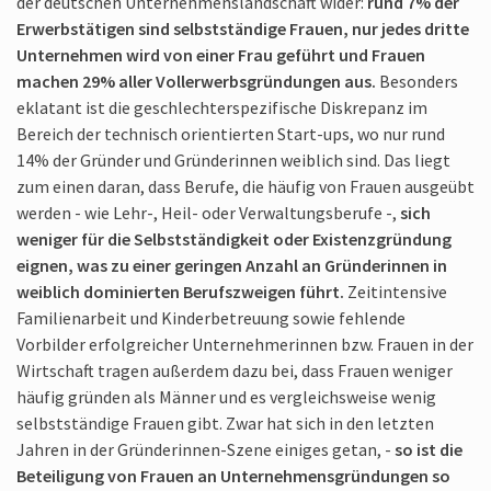
der deutschen Unternehmens­landschaft wider:
rund 7% der
Erwerbstätigen sind selbstständige Frauen, nur jedes dritte
Unternehmen wird von einer Frau geführt und Frauen
machen 29% aller Vollerwerbs­gründungen aus.
Besonders
eklatant ist die geschlechter­spezifische Diskrepanz im
Bereich der technisch orientierten Start-ups, wo nur rund
14% der Gründer und Gründerinnen weiblich sind. Das liegt
zum einen daran, dass Berufe, die häufig von Frauen ausgeübt
werden - wie Lehr-, Heil- oder Verwaltungs­berufe -,
sich
weniger für die Selbstständigkeit oder Existenzgründung
eignen, was zu einer geringen Anzahl an Gründerinnen in
weiblich dominierten Berufszweigen führt.
Zeitintensive
Familienarbeit und Kinderbetreuung sowie fehlende
Vorbilder erfolgreicher Unternehmerinnen bzw. Frauen in der
Wirtschaft tragen außerdem dazu bei, dass Frauen weniger
häufig gründen als Männer und es vergleichsweise wenig
selbstständige Frauen gibt. Zwar hat sich in den letzten
Jahren in der Gründerinnen-Szene einiges getan, -
so ist die
Beteiligung von Frauen an Unternehmens­gründungen so