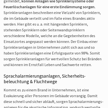
gemeldet,
können Anlagen wie Sprinkler­systeme oder
Feuerlösch­anlagen für eine erste Eindämmung sorgen.
Sprinkler­anlagen beschreiben eine Vielzahl von Sprinklern,
die im Gebäude verteilt und im Falle eines Brandes aktiv
werden. Hier gibt es u. a. mit hängenden Sprinklern,
stehenden Sprinklern oder Seitenwand­sprinklern
verschiedene Modelle, welche an die Gegeben­heiten des
Einsatzortes angepasst werden können. Der Einbau einer
Sprinkler­anlagen in Unternehmen zahlt sich aus und so
haben Sprinkler­anlagen eine Erfolgsquote von 98%. Somit
sorgen Sprinkler­anlagen für wertvollen Schutz bei Bränden
und können im Ernstfall Leben und Sachwerte retten.
Sprach­alarmierungs­anlagen, Sicherheits­
beleuchtung & Fluchtwege
Kommt es zu einem Brand in Unternehmen, ist eine
Evakuierung aller Personen im Gebäude vorrangig. Damit
diese schnell und sicher abläuft, sorgen Sprach­alarmierungs­
anlagen für die akustische Information, wodurch wertvolle