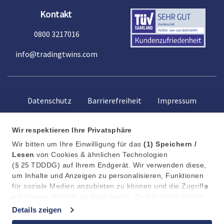
Kontakt
0800 3217016
info@tradingtwins.com
Datenschutz
Barrierefreiheit
Impressum
Wir respektieren Ihre Privatsphäre
Wir bitten um Ihre Einwilligung für das
(1)
Speichern /
Lesen
von Cookies & ähnlichen Technologien
(§ 25 TDDDG) auf Ihrem Endgerät. Wir verwenden diese,
um Inhalte und Anzeigen zu personalisieren, Funktionen
für soziale Medien anzubieten zu können und die Zugriffe
auf unsere Website zu analysieren. Zudem bitten wir um
Ihre Einwilligung in die anschließende
(2)
Verarbeitung /
Details zeigen
Weitergabe
an 11 Partner (Art. 6 Abs. 1 a DSGVO) Ihrer