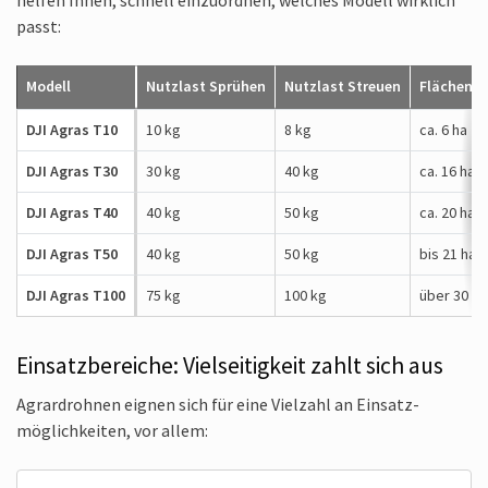
passt:
Modell
Nutzlast Sprühen
Nutzlast Streuen
Flächenle
DJI Agras T10
10 kg
8 kg
ca. 6 ha
DJI Agras T30
30 kg
40 kg
ca. 16 ha
DJI Agras T40
40 kg
50 kg
ca. 20 ha
DJI Agras T50
40 kg
50 kg
bis 21 ha
DJI Agras T100
75 kg
100 kg
über 30 ha
Einsatzbereiche: Vielseitigkeit zahlt sich aus
Agrardrohnen eignen sich für eine Vielzahl an Einsatz­
möglichkeiten, vor allem: