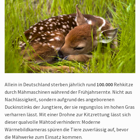
Allein in Deutschland sterben jährlich rund
100.000
Rehkitze
durch Mähmaschinen während der Frühjahrsernte. Nicht aus
Nachlässigkeit, sondern aufgrund des angeborenen
Duckinstinks der Jungtiere, der sie regungslos im hohen Gras
verharren lässt. Mit einer Drohne zur Kitzrettung lässt sich
dieser qualvolle Mähtod verhindern: Moderne
Wärmebildkameras spüren die Tiere zuverlässig auf, bevor
die Mähwerke zum Einsatz kommen.