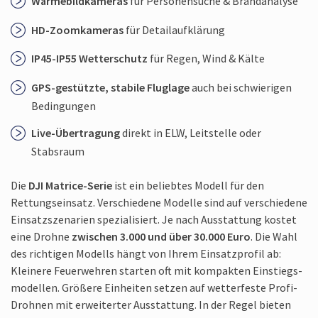
Wärme­bildkameras
für Personensuche & Brandanalyse
HD-Zoomkameras
für Detail­aufklärung
IP45-IP55 Wetterschutz
für Regen, Wind & Kälte
GPS-gestützte, stabile Fluglage
auch bei schwierigen
Bedingungen
Live-Übertragung
direkt in ELW, Leitstelle oder
Stabsraum
Die
DJI Matrice-Serie
ist ein beliebtes Modell für den
Rettungseinsatz. Verschiedene Modelle sind auf verschiedene
Einsatz­szenarien spezialisiert. Je nach Ausstattung kostet
eine Drohne
zwischen 3.000 und über 30.000 Euro
. Die Wahl
des richtigen Modells hängt von Ihrem Einsatzprofil ab:
Kleinere Feuerwehren starten oft mit kompakten Einstiegs­
modellen. Größere Einheiten setzen auf wetterfeste Profi-
Drohnen mit erweiterter Ausstattung. In der Regel bieten