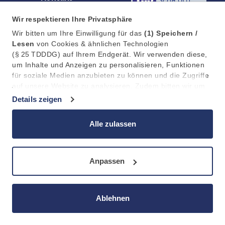
0800 3217016
Wir respektieren Ihre Privatsphäre
Wir bitten um Ihre Einwilligung für das
(1)
Speichern /
info@tradingtwins.com
Lesen
von Cookies & ähnlichen Technologien
(§ 25 TDDDG) auf Ihrem Endgerät. Wir verwenden diese,
um Inhalte und Anzeigen zu personalisieren, Funktionen
für soziale Medien anzubieten zu können und die Zugriffe
Datenschutz
Barrierefreiheit
Impressum
auf unsere Website zu analysieren. Zudem bitten wir um
Ihre Einwilligung in die anschließende
(2)
Verarbeitung /
Details zeigen
Weitergabe
an 11 Partner (Art. 6 Abs. 1 a DSGVO) Ihrer
Daten zu Statistik, Personalisierung und Marketing. Dabei
Alle zulassen
kann die Verarbeitung außerhalb des EWR, z.b. in den
USA, erfolgen.
Anpassen
Ablehnen