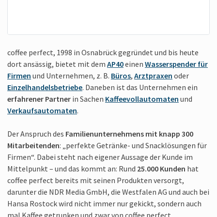
coffee perfect, 1998 in Osnabrück gegründet und bis heute
dort ansässig, bietet mit dem
AP40
einen
Wasserspender für
Firmen
und Unternehmen, z. B.
Büros
,
Arztpraxen
oder
Einzelhandels­betriebe
. Daneben ist das Unternehmen ein
erfahrener Partner
in Sachen
Kaffeevollautomaten
und
Verkaufsautomaten
.
Der Anspruch des
Familienunternehmens mit knapp 300
Mitarbeitenden
: „perfekte Getränke- und Snacklösungen für
Firmen“. Dabei steht nach eigener Aussage der Kunde im
Mittelpunkt – und das kommt an: Rund
25.000 Kunden
hat
coffee perfect bereits mit seinen Produkten versorgt,
darunter die NDR Media GmbH, die Westfalen AG und auch bei
Hansa Rostock wird nicht immer nur gekickt, sondern auch
mal Kaffee getrunken und zwar von coffee perfect.