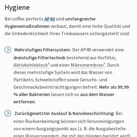
Hygiene
Bei coffee perfects
AP40
sind
umfangreiche
Hygienemaßnahmen
verbaut, damit eine hohe Qualität und
die Unbedenklichkeit Ihres Trinkwassers sichergestellt sind:
Mehrstufiges Filtersystem:
Der AP40 verwendet eine
dreistufige Filtertechnik
bestehend aus Vorfilter,
Aktivkohleblock
und einer
Mikromembran
. Durch
dieses mehrstufige System wird das Wasser von
Partikeln, Schwebstoffen sowie Geruchs- und
Geschmacks­beeinträchtigungen befreit.
Mehr als 99,99
% aller Bakterien
lassen sich so
aus dem Wasser
entfernen
.
Zurückgesetzter Auslauf & Nanobeschichtung:
Bei
einer Rückverkeimung können sich Verunreinigungen
von einem Ausgangspunkt aus (z. B. die Ausgabestelle
eines Wasserspenders, die mit den Händen berührt wird)