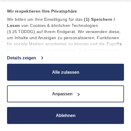
Wir respektieren Ihre Privatsphäre
Wir bitten um Ihre Einwilligung für das
(1)
Speichern /
Lesen
von Cookies & ähnlichen Technologien
(§ 25 TDDDG) auf Ihrem Endgerät. Wir verwenden diese,
um Inhalte und Anzeigen zu personalisieren, Funktionen
für soziale Medien anzubieten zu können und die Zugriffe
auf unsere Website zu analysieren. Zudem bitten wir um
Ihre Einwilligung in die anschließende
(2)
Verarbeitung /
Details zeigen
Weitergabe
an 11 Partner (Art. 6 Abs. 1 a DSGVO) Ihrer
Daten zu Statistik, Personalisierung und Marketing. Dabei
Alle zulassen
kann die Verarbeitung außerhalb des EWR, z.b. in den
USA, erfolgen.
Wasserspender
Anpassen
Wasser für Mitarbeiter?
Müssen Arbeitgeber Getränke zur Verfügung stellen?
Wir sehen uns die rechtlichen Grundlagen an.
Ablehnen
Arbeitgeber: Getränke zur Verfügung stellen?