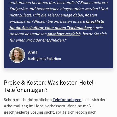
aufkommen bei Ihnen durch­schnittlich? Sollen mehrere
End­geräte und Neben­stellen einge­bunden werden? Und
nicht zuletzt: Hilft die Telefon­anlage dabei, Kosten
einzu­sparen? Nutzen Sie am besten unsere
Checkliste
für die Anschaffung einer neuen Telefonanlage
sowie
unseren kosten­losen
Angebots­vergleich
, bevor Sie sich
für einen Provider entscheiden.“
Anna
tradingtwins Redaktion
Preise & Kosten: Was kosten Hotel-
Telefon­anlagen?
Schon mit herkömmlichen
Telefon­anlagen
lässt sich der
Arbeits­alltag im Hotel verbessern. Wer eine maß­
geschneiderte Lösung sucht, sollte sich jedoch nach