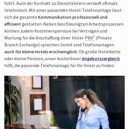
führt. Auch der Kontakt zu Dienst­leistern verläuft oftmals
telefonisch. Mit einer passenden Hotel-Telefonanlage lässt
sich die gesamte
Kommunikation professionell und
effizient
gestalten. Neben beschleunigten Arbeits­prozessen
können zudem Kosten­ersparnisse bei Verträgen und
Wartung für die Anschaffung einer Hotel-
PBX
(Private
Branch Exchange) sprechen. Somit sind Telefon­anlagen
auch für kleine Hotels erschwinglich
. Ob große Hotel­kette
oder kleine Pension, unser kosten­loser
Angebots­vergleich
hilft, die passende Telefon­anlage für Ihr Hotel zu finden.