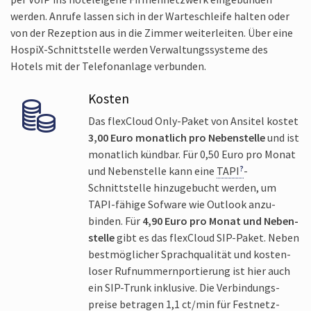
werden. Anrufe lassen sich in der Warte­schleife halten oder
von der Rezeption aus in die Zimmer weiter­leiten. Über eine
HospiX-Schnitt­stelle werden Verwaltungs­systeme des
Hotels mit der Telefon­anlage verbunden.
Kosten
Das flexCloud Only-Paket von Ansitel kostet
3,00 Euro monatlich pro Neben­stelle
und ist
monatlich kündbar. Für 0,50 Euro pro Monat
und Neben­stelle kann eine
TAPI
-
Schnittstelle hinzu­gebucht werden, um
TAPI-fähige Sofware wie Outlook anzu­
binden. Für
4,90 Euro pro Monat und Neben­
stelle
gibt es das flexCloud SIP-Paket. Neben
best­möglicher Sprach­qualität und kosten­
loser Rufnummern­portierung ist hier auch
ein SIP-Trunk inklusive. Die Verbindungs­
preise betragen 1,1 ct/min für Festnetz­