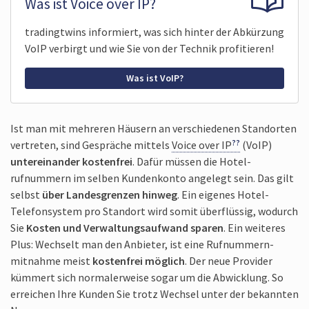
Was ist Voice over IP?
trading­twins informiert, was sich hinter der Abkürzung
VoIP verbirgt und wie Sie von der Technik profitieren!
Was ist VoIP?
Ist man mit mehreren Häusern an verschiedenen Stand­orten
vertreten, sind Gespräche mittels
Voice over
IP
(VoIP)
unter­einander kosten­frei
. Dafür müssen die Hotel­
rufnummern im selben Kunden­konto angelegt sein. Das gilt
selbst
über Landes­grenzen hinweg
. Ein eigenes Hotel-
Telefonsystem pro Standort wird somit über­flüssig, wodurch
Sie
Kosten und Verwaltungs­aufwand sparen
. Ein weiteres
Plus: Wechselt man den Anbieter, ist eine Ruf­nummern­
mitnahme meist
kosten­frei möglich
. Der neue Provider
kümmert sich normaler­weise sogar um die Abwicklung. So
erreichen Ihre Kunden Sie trotz Wechsel unter der bekannten