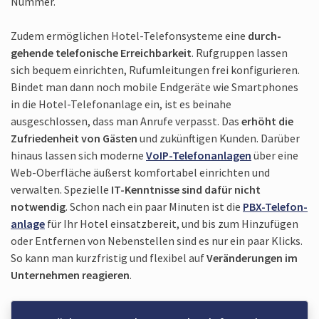
Nummer.
Zudem ermöglichen Hotel-Telefonsysteme eine
durch­
gehende telefonische Erreich­barkeit
. Rufgruppen lassen
sich bequem einrichten, Rufum­leitungen frei konfigurieren.
Bindet man dann noch mobile Endgeräte wie Smartphones
in die Hotel-Telefonanlage ein, ist es beinahe
ausgeschlossen, dass man Anrufe verpasst. Das
erhöht die
Zufrieden­heit von Gästen
und zukünftigen Kunden. Darüber
hinaus lassen sich moderne
VoIP-Telefonanlagen
über eine
Web-Ober­fläche äußerst komfortabel einrichten und
verwalten. Spezielle
IT-Kenntnisse sind dafür nicht
notwendig
. Schon nach ein paar Minuten ist die
PBX-Telefon­
anlage
für Ihr Hotel einsatz­bereit, und bis zum Hinzu­fügen
oder Entfernen von Neben­stellen sind es nur ein paar Klicks.
So kann man kurz­fristig und flexibel auf
Veränderungen im
Unter­nehmen reagieren
.