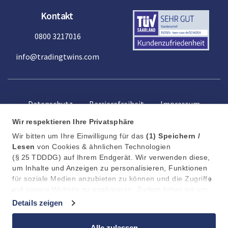
Kontakt
0800 3217016
info@tradingtwins.com
Datenschutz
Barrierefreiheit
Impressum
Wir respektieren Ihre Privatsphäre
Wir bitten um Ihre Einwilligung für das
(1)
Speichern /
Lesen
von Cookies & ähnlichen Technologien
(§ 25 TDDDG) auf Ihrem Endgerät. Wir verwenden diese,
um Inhalte und Anzeigen zu personalisieren, Funktionen
für soziale Medien anzubieten zu können und die Zugriffe
auf unsere Website zu analysieren. Zudem bitten wir um
Ihre Einwilligung in die anschließende
(2)
Verarbeitung /
Details zeigen
Weitergabe
an 11 Partner (Art. 6 Abs. 1 a DSGVO) Ihrer
Daten zu Statistik, Personalisierung und Marketing. Dabei
Alle zulassen