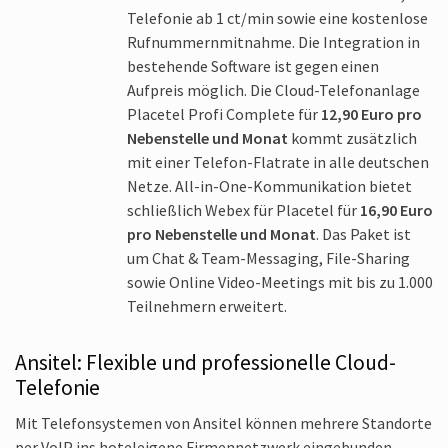
Telefonie ab 1 ct/min sowie eine kosten­lose
Rufnummern­mitnahme. Die Integration in
bestehende Software ist gegen einen
Aufpreis möglich. Die Cloud-Telefonanlage
Placetel Profi Complete für
12,90 Euro pro
Neben­stelle und Monat
kommt zusätzlich
mit einer Telefon-Flatrate in alle deutschen
Netze. All-in-One-Kommunikation bietet
schließlich Webex für Placetel für
16,90 Euro
pro Neben­stelle und Monat
. Das Paket ist
um Chat & Team-Messaging, File-Sharing
sowie Online Video-Meetings mit bis zu 1.000
Teilnehmern erweitert.
Ansitel: Flexible und professionelle Cloud-
Telefonie
Mit Telefon­systemen von Ansitel können mehrere Standorte
per VoIP ins hoteleigene Firmen­netzwerk einge­bunden