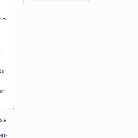
ges
s
 Je
er
Sie
ens-