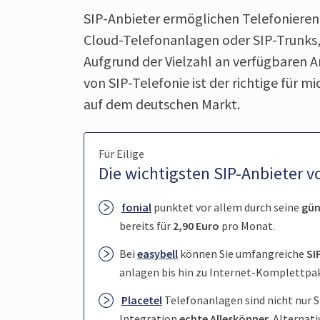
SIP-Anbieter ermöglichen Telefonieren v
Cloud-Telefonanlagen oder SIP-Trunks, 
Aufgrund der Vielzahl an verfügbaren A
von SIP-Telefonie ist der richtige für 
auf dem deutschen Markt.
Für Eilige
Die wich­tigsten SIP-Anbieter v
fonial
punktet vor allem durch seine
gün
bereits für
2,90 Euro
pro Monat.
Bei
easybell
können Sie umfang­reiche
SI
anlagen bis hin zu Internet-Komplett­pa
Placetel
Telefon­anlagen sind nicht nur 
Integra­tion
echte Alles­könner
. Alterna­