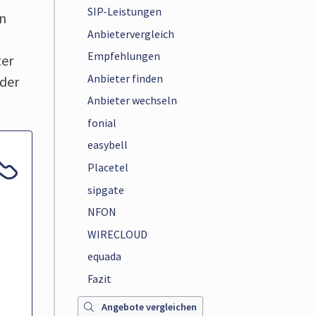
SIP-Leistungen
on
Anbietervergleich
Empfehlungen
ter
Anbieter finden
ider
Anbieter wechseln
fonial
easybell
Placetel
sipgate
NFON
WIRECLOUD
equada
Fazit
Angebote vergleichen