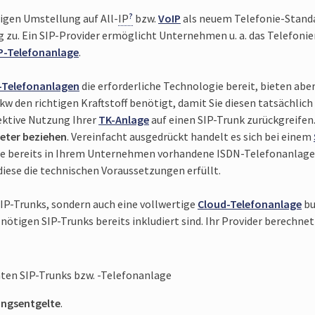
digen Umstellung auf All-
IP
bzw.
VoIP
als neuem Telefonie-Stand
u. Ein SIP-Provider ermöglicht Unter­nehmen u. a. das Telefonie
P-Telefon­anlage
.
-Telefon­anlagen
die erforder­liche Techno­logie bereit, bieten abe
kw den richtigen Kraft­stoff benötigt, damit Sie diesen tatsäch­lich 
k­tive Nutzung Ihrer
TK-Anlage
auf einen SIP-Trunk zurück­greifen
ieter beziehen
. Verein­facht ausgedrückt handelt es sich bei einem
ne bereits in Ihrem Unter­nehmen vorhan­dene ISDN-Telefon­anlage
iese die tech­nischen Voraus­setzungen erfüllt.
IP-Trunks, sondern auch eine voll­wertige
Cloud-Telefon­anlage
bu
ie nötigen SIP-Trunks bereits inkludiert sind. Ihr Provider berechne
ten SIP-Trunks bzw. -Telefon­anlage
ungs­entgelte
.