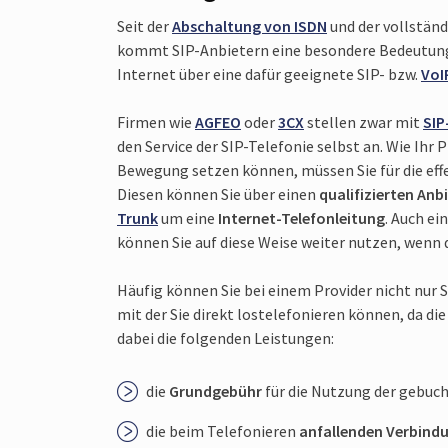
Seit der
Abschal­tung von ISDN
und der voll­stän
kommt SIP-Anbietern eine besondere Bedeutung z
Internet über eine dafür geeignete SIP- bzw.
VoI
Firmen wie
AGFEO
oder
3CX
stellen zwar mit
SIP
den Service der SIP-Telefonie selbst an. Wie Ihr P
Bewegung setzen können, müssen Sie für die effe
Diesen können Sie über einen
qualifi­zierten Anb
Trunk
um eine
Internet-Telefon­leitung
. Auch ei
können Sie auf diese Weise weiter nutzen, wenn d
Häufig können Sie bei einem Provider nicht nur S
mit der Sie direkt los­telefo­nieren können, da d
dabei die folgenden Leis­tungen:
die
Grund­gebühr
für die Nutzung der gebuch
die beim Telefo­nieren
anfal­lenden Verbind