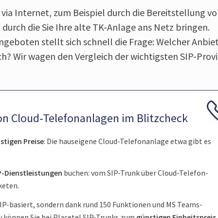
ia Internet, zum Beispiel durch die Bereitstellung v
durch die Sie Ihre alte TK-Anlage ans Netz bringen.
ngeboten stellt sich schnell die Frage: Welcher Anbie
mich? Wir wagen den Vergleich der wichtigsten SIP-Prov
on Cloud-Telefon­anlagen im Blitz­check
s­tigen Preise
: Die haus­eigene Cloud-Telefon­anlage etwa gibt es
P-Diens­tleis­tungen
buchen: vom SIP-Trunk über Cloud-Telefon­
keten.
SIP-basiert, sondern dank rund 150 Funk­tionen und MS Teams-
tiv können Sie bei Placetel SIP-Trunks zum
güns­tigen Einheits­preis