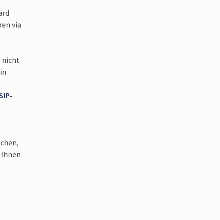
ard
ren via
r nicht
in
.
SIP-
chen,
t Ihnen