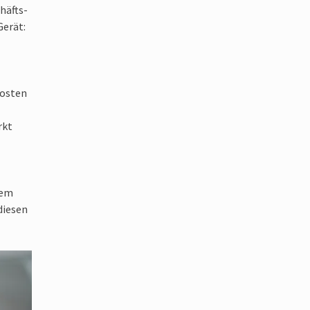
häfts­
Gerät:
Kosten
rkt
dem
diesen