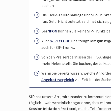
buchen.
Die Cloud-Telefon­anlage und SIP-Trunks
fürs Geld. Nicht zuletzt zeichnet sich si
Bei
NFON
können Sie keine SIP-Trunks be
Auch
WIRECLOUD
überzeugt mit
güns­tig
auch für SIP-Trunks.
Von den Preis­ersparnissen der TK-Anlag
mehr Neben­stelle Sie buchen, desto koste
Wenn Sie bereits wissen, welche Anfor­de
Angebots­vergleich
viel Zeit bei der Such
SIP hat unsere Art, miteinander zu kommuni­ziere
täglich – wahrschein­lich sogar ohne, dass es Ih
Session Initia­tion Protocol
, macht Telefo­niere