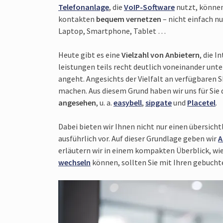
Telefon­anlage
, die
VoIP-Sof­tware
nutzt, können
kontakten
bequem ver­netzen
– nicht einfach nu
Laptop, Smart­phone, Tablet …
Heute gibt es eine
Viel­zahl von Anbietern
, die I
leistungen teils recht deutlich von­einander un
angeht. Angesichts der Viel­falt an verfüg­baren 
machen. Aus diesem Grund haben wir uns für Sie 
angesehen
, u. a.
easybell
,
sipgate
und
Placetel
.
Dabei bieten wir Ihnen nicht nur einen übersicht
ausführ­lich vor. Auf dieser Grund­lage geben wir
A
erläutern wir in einem kompakten Über­blick, wi
wechseln
können, sollten Sie mit Ihren gebuchten