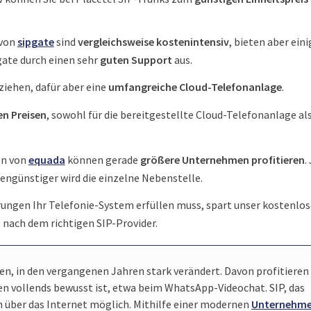
 von
sipgate
sind
vergleichs­weise kosten­intensiv
, bieten aber eini
pgate durch einen sehr
guten Support
aus.
ziehen, dafür aber eine
umfang­reiche Cloud-Telefon­anlage
.
en Preisen
, sowohl für die bereit­gestellte Cloud-Telefon­anlage al
en von
equada
können gerade
größere Unter­nehmen profi­tieren
.
n­günstiger wird die einzelne Neben­stelle.
rungen Ihr Telefonie-System erfüllen muss, spart unser kosten­los
e nach dem rich­tigen SIP-Provider.
n, in den vergan­genen Jahren stark verändert. Davon profitieren 
nen vollends bewusst ist, etwa beim WhatsApp-Video­chat. SIP, das
n über das Internet möglich. Mit­hilfe einer modernen
Unter­nehm