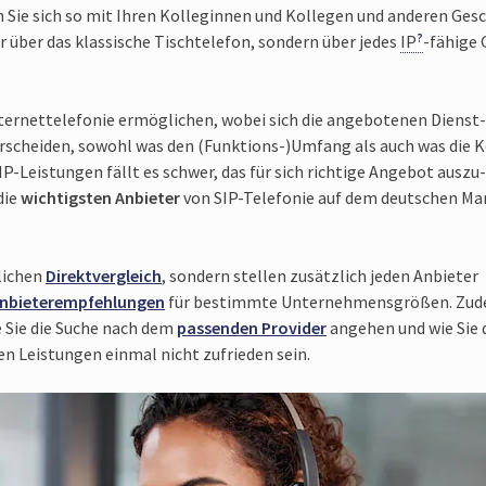
 Sie sich so mit Ihren Kolleg­innen und Kollegen und anderen Gesc
r über das klassische Tisch­telefon, sondern über jedes
IP
-fähige 
nternet­telefonie ermög­lichen, wobei sich die angebo­tenen Dienst­
ter­scheiden, sowohl was den (Funktions-)Umfang als auch was die 
SIP-Leistungen fällt es schwer, das für sich richtige Angebot auszu­
die
wich­tigsten Anbieter
von SIP-Telefonie auf dem deut­schen Ma
­lichen
Direkt­vergleich
, sondern stellen zusätz­lich jeden Anbieter
nbieter­empfehlungen
für bestimmte Unter­nehmens­größen. Zu
e Sie die Suche nach dem
passenden Provider
angehen und wie Sie 
 Leis­tungen einmal nicht zufrie­den sein.