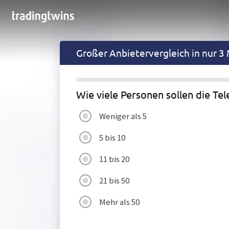
Großer
Anbietervergleich in nur 3
Wie viele Personen sollen die Te
Weniger als 5
5 bis 10
11 bis 20
21 bis 50
Mehr als 50