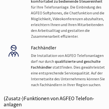
komfor­tabel zu bedienende Steuer­einheit
für Ihre Telefon­anlage. Die Einbindung des
AGFEO Soft­phones, die Chat­funktion und die
Möglich­keit, Video­konferenzen abzuhalten,
erleich­tern Ihnen und Ihren Mit­arbei­tenden
den Arbeits­alltag und gestalten die
Zusammen­arbeit effi­zienter.
Fachhändler
Die Instal­lation von AGFEO Telefon­anlagen
darf nur durch
quali­fizierte und geschulte
Fach­händler
statt­finden. Dies gewähr­leistet
eine ent­sprechende Service­qualität. Auf der
Internet­seite des Unter­nehmens können Sie
nach Fach­händlern in Ihrer Region suchen.
(Zusatz-)Funktionen von AGFEO Telefon­
anlagen