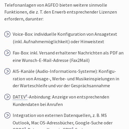
Telefon­anlagen von AGFEO bieten weitere sinn­volle
Funktionen, die z. T. den Erwerb ent­sprechender Lizenzen
erfordern, darunter:
Voice-Box: indivi­duelle Konfigu­ration von Ansage­text
(inkl. Aufnahme­möglichkeit) oder Hinweis­text
Fax-Box: inkl. Versand erhaltener Nach­richten als PDF an
eine Wunsch-E-Mail-Adresse (Fax2­Mail)
AIS-Kanäle (Audio-Informations-Systeme): Konfigu­
ration von Ansage-, Werbe- und Musik­einspielungen in
der Warte­schleife und vor der Gesprächs­annahme
DATEV
-Anbindung: Anzeige von ent­sprechenden
Kunden­daten bei Anrufen
Integra­tion von externen Daten­quellen, z. B. MS
Outlook, Mac OS-Adress­bücher, Google-Suche oder