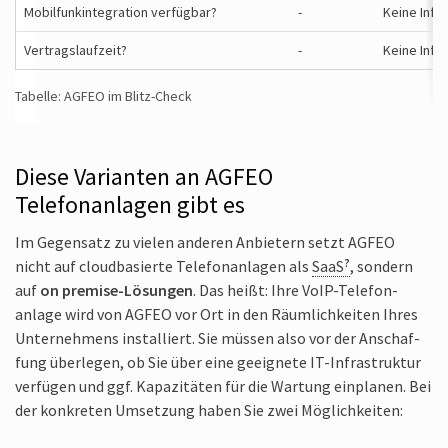
Mobil­funk­integration verfügbar?
-
Keine Info
Vertrags­laufzeit?
-
Keine Info
Tabelle: AGFEO im Blitz-Check
Diese Varianten an AGFEO
Telefonanlagen gibt es
Im Gegen­satz zu vielen anderen Anbietern setzt AGFEO
nicht auf cloud­basierte Telefon­anlagen als
SaaS
, sondern
auf
on premise-Lösungen
. Das heißt: Ihre VoIP-Telefon­
anlage wird von AGFEO vor Ort in den Räum­lich­keiten Ihres
Unter­nehmens instal­liert. Sie müssen also vor der An­schaf­
fung über­legen, ob Sie über eine geeignete IT-Infra­struktur
verfügen und ggf. Kapazi­täten für die Wartung ein­planen. Bei
der konkreten Umsetzung haben Sie zwei Möglich­keiten: