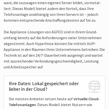
ware, die sozu­sagen einen eigenen Server bildet, vor­instal­
liert. Dieses Modell bietet zudem den Vorteil, dass Ihre
Telefon­anlage unab­hängig von Ihren Servern ist – jedoch
kommen ent­sprechende Anschaf­fungs­kosten auf Sie zu.
Die Appliance-Lösungen von AGFEO sind in ihrem Grund­
umfang bereits auf die Anfor­derungen vieler Unter­nehmen
abgestimmt. Auch Hyper­Voice können Sie mittels VoIP-
Appliance in den Räumen Ihres Unter­nehmens betreiben: Die
Technik ist auf den 24/7-Dauer­betrieb ausgelegt und wartet
mit ausreichender Verbindungs­geschwindig­keit, Leistung
und Arbeits­speicher auf.
Ihre Daten: Lokal gespeichert oder
lieber in der Cloud?
Die meisten Anbieter setzen heute auf
vir­tuelle Cloud-
Telefon­anlagen
. Dieses Modell bietet Nutzern wie