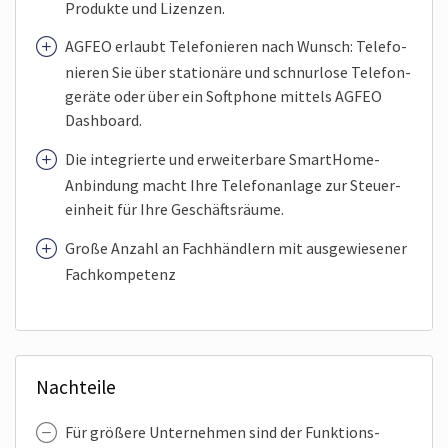
Produkte und Lizenzen.
AGFEO erlaubt Telefo­nieren nach Wunsch: Telefo­
nieren Sie über statio­näre und schnur­lose Telefon­
geräte oder über ein Soft­phone mittels AGFEO
Dash­board.
Die inte­grierte und erwei­ter­bare Smart­Home-
Anbindung macht Ihre Telefon­anlage zur Steuer­
ein­heit für Ihre Geschäfts­räume.
Große Anzahl an Fach­händlern mit aus­gewiesener
Fach­kompetenz
Nachteile
Für größere Unter­nehmen sind der Funktions­