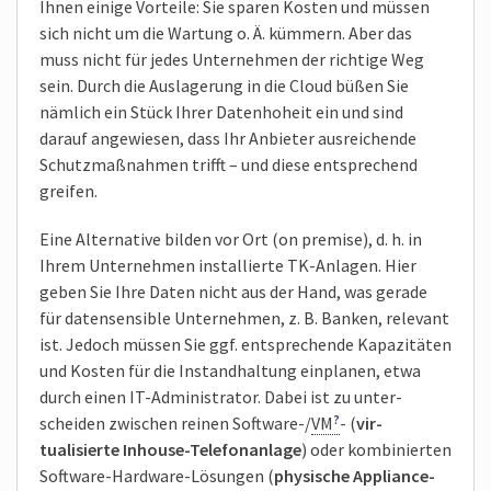
Ihnen einige Vor­teile: Sie sparen Kosten und müssen
sich nicht um die Wartung o. Ä. kümmern. Aber das
muss nicht für jedes Unter­nehmen der richtige Weg
sein. Durch die Aus­lagerung in die Cloud büßen Sie
nämlich ein Stück Ihrer Daten­hoheit ein und sind
darauf angewiesen, dass Ihr Anbieter aus­reichende
Schutz­maß­nahmen trifft – und diese ent­sprechend
greifen.
Eine Alterna­tive bilden vor Ort (on premise), d. h. in
Ihrem Unter­nehmen instal­lierte TK-Anlagen. Hier
geben Sie Ihre Daten nicht aus der Hand, was gerade
für daten­sensible Unter­nehmen, z. B. Banken, rele­vant
ist. Jedoch müssen Sie ggf. ent­sprechende Kapazi­täten
und Kosten für die Instand­haltung ein­planen, etwa
durch einen IT-Adminis­trator. Dabei ist zu unter­
scheiden zwischen reinen Soft­ware-/
VM
- (
vir­
tualisierte Inhouse-Telefon­anlage
) oder kom­binierten
Software-Hardware-Lösungen (
phy­sische Appliance-