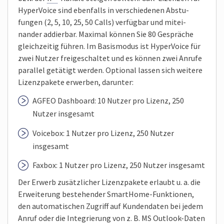
Hyper­Voice sind eben­falls in verschie­denen Abstu­
fungen (2, 5, 10, 25, 50 Calls) verfügbar und mitei­
nander addier­bar. Maximal können Sie 80 Gespräche
gleich­zeitig führen. Im Basis­modus ist Hyper­Voice für
zwei Nutzer frei­geschaltet und es können zwei Anrufe
paral­lel getätigt werden. Optional lassen sich weitere
Lizenz­pakete erwerben, darunter:
AGFEO Dash­board: 10 Nutzer pro Lizenz, 250
Nutzer insgesamt
Voice­box: 1 Nutzer pro Lizenz, 250 Nutzer
insgesamt
Faxbox: 1 Nutzer pro Lizenz, 250 Nutzer insgesamt
Der Erwerb zusätzlicher Lizenz­pakete erlaubt u. a. die
Erwei­terung bestehender Smart­Home-Funktionen,
den automa­tischen Zugriff auf Kunden­daten bei jedem
Anruf oder die Inte­grierung von z. B. MS Out­look-Daten