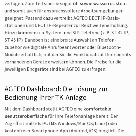
verfügen. Zum Teil sind sie sogar
öl- sowie wasser­resistent
und somit auch für anspruchs­vollere Arbeits­umgebungen
geeignet. Passend dazu vertreibt AGFEO DECT IP-Basis­
stationen und DECT IP-Repeater zur Reichweiten­erhöhung.
Hinzu kommen u. a. System- und SIP-Telefone (z. B. ST 42 IP,
ST 45 IP). Daneben ist eine breite Auswahl an Telefon­
zubehör wie digitale Anruf­beantworter oder Blue­tooth-
Module erhält­lich, mit der Sie die Funktion­alität Ihrer bereits
vorhan­denen Geräte erweitern können. Die Preise für die
jewei­ligen End­geräte sind bei AGFEO zu erfragen.
AGFEO Dash­board: Die Lösung zur
Bedienung Ihrer TK-Anlage
Mit dem Dash­board stellt AGFEO eine
komfor­table
Benutzer­oberfläche
für Ihre Telefon­anlage bereit. Der
Zugriff ist mittels PC (MS Windows/Mac OS/Linux) oder
kosten­freier Smart­phone-App (Android, iOS) möglich. Die