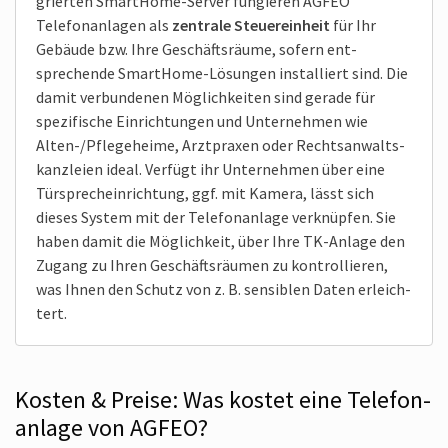
grierten Smart­Home-Server fungieren AGFEO
Telefon­anlagen als
zentrale Steuer­einheit
für Ihr
Gebäude bzw. Ihre Geschäfts­räume, sofern ent­
sprechende Smart­Home-Lösungen instal­liert sind. Die
damit verbundenen Möglich­keiten sind gerade für
spezi­fische Ein­rich­tungen und Unter­nehmen wie
Alten-/Pflege­heime, Arzt­praxen oder Rechts­anwalts­
kanzleien ideal. Verfügt ihr Unter­nehmen über eine
Türsprech­einrichtung, ggf. mit Kamera, lässt sich
dieses System mit der Telefon­anlage verknüpfen. Sie
haben damit die Möglich­keit, über Ihre TK-Anlage den
Zugang zu Ihren Geschäfts­räumen zu kontrol­lieren,
was Ihnen den Schutz von z. B. sensiblen Daten erleich­
tert.
Kosten & Preise: Was kostet eine Telefon­
anlage von AGFEO?