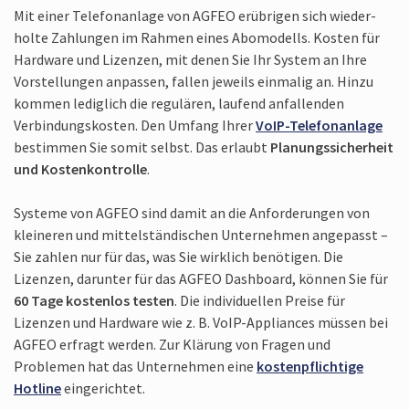
Mit einer Telefon­anlage von AGFEO erübrigen sich wieder­
holte Zahlungen im Rahmen eines Abo­modells. Kosten für
Hard­ware und Lizenzen, mit denen Sie Ihr System an Ihre
Vorstel­lungen anpassen, fallen jeweils ein­malig an. Hinzu
kommen ledig­lich die regulären, laufend anfal­lenden
Verbindungs­kosten. Den Umfang Ihrer
VoIP-Telefon­anlage
bestimmen Sie somit selbst. Das erlaubt
Planungs­sicher­heit
und Kosten­kontrolle
.
Systeme von AGFEO sind damit an die Anfor­derungen von
kleineren und mittel­ständischen Unter­nehmen angepasst –
Sie zahlen nur für das, was Sie wirk­lich benötigen. Die
Lizenzen, darunter für das AGFEO Dash­board, können Sie für
60 Tage kostenlos testen
. Die indivi­duel­len Preise für
Lizenzen und Hard­ware wie z. B. VoIP-Applian­ces müssen bei
AGFEO erfragt werden. Zur Klärung von Fragen und
Problemen hat das Unter­nehmen eine
kosten­pflichtige
Hotline
einge­richtet.