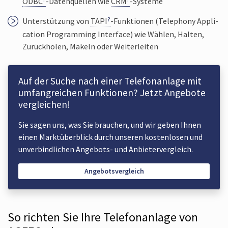
ODBC
-Daten­quellen wie
CRM
-Systeme
Unter­stützung von
TAPI
-Funk­tionen (Tele­phony Appli­
cation Program­ming Inter­face) wie Wählen, Halten,
Zurück­holen, Makeln oder Weiter­leiten
Auf der Suche nach einer Telefon­anlage mit
umfang­reichen Funk­tionen? Jetzt Angebote
ver­gleichen!
Sie sagen uns, was Sie brauchen, und wir geben Ihnen
einen Markt­überblick durch unseren kosten­losen und
unverbindlichen Angebots- und Anbieter­vergleich.
Angebotsvergleich
So richten Sie Ihre Telefonanlage von