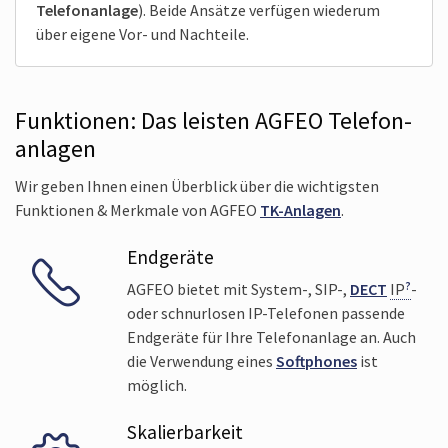
Telefon­anlage
). Beide Ansätze ver­fügen wiederum
über eigene Vor- und Nach­teile.
Funk­tionen: Das leisten AGFEO Telefon­
anlagen
Wir geben Ihnen einen Überblick über die wichtigsten
Funktionen & Merkmale von AGFEO
TK-Anlagen
.
Endgeräte
AGFEO bietet mit System-, SIP-,
DECT
IP
-
oder schnur­losen IP-Telefonen passende
End­geräte für Ihre Telefon­anlage an. Auch
die Ver­wendung eines
Soft­phones
ist
möglich.
Skalierbarkeit