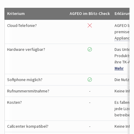
Kriterium
AGFEO im Blitz-Check
Erklärung
Cloud-Telefonie?
AGFEO biet
premise), 
Appliance
Hardware verfügbar?
Das Unter­
Produkt­sp
ihre TK-An
Mehr
Softphone möglich?
Die Nutzun
Rufnummern­mitnahme?
-
Keine Info
Kosten?
-
Es fallen e
jede Lizenz
betreiben
Call­center kompatibel?
-
Keine Info