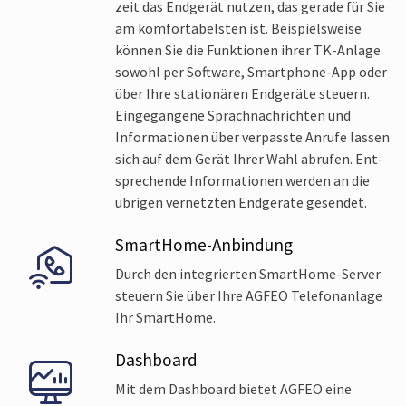
zeit das Endgerät nutzen, das gerade für Sie
am komfor­tabelsten ist. Beispiels­weise
können Sie die Funk­tionen ihrer TK-Anlage
sowohl per Soft­ware, Smart­phone-App oder
über Ihre statio­nären End­geräte steuern.
Ein­gegangene Sprach­nach­richten und
Informa­tionen über verpasste Anrufe lassen
sich auf dem Gerät Ihrer Wahl abrufen. Ent­
sprechende Informa­tionen werden an die
übrigen ver­netzten End­geräte gesendet.
SmartHome-Anbindung
Durch den inte­grierten Smart­Home-Server
steuern Sie über Ihre AGFEO Telefon­anlage
Ihr Smart­Home.
Dashboard
Mit dem Dash­board bietet AGFEO eine