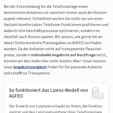
Bei der Entschei­dung für die Telefon­anlage eines
bestimmten Anbieters ist natür­lich immer auch der Kosten­
aspekt relevant. Schließ­lich wollen Sie nicht nur von einer
Viel­zahl komfor­tabler Telefonie-Funktionen profi­tieren und
dadurch Ihre Geschäfts­prozesse opti­mieren, sondern im
Ideal­fall auch Kosten sparen. Wir wissen, wie gerne Sie an
dieser Stelle konkrete Preis­angaben zu AGFEO vorfinden
würden. Da der Anbieter nicht auf trans­parente Pauschal­
preise, sondern
indivi­duelle Angebote auf Nach­frage
setzt,
können wir dies leider hier nicht leisten. Aber: Unser kosten­
loser
Angebots­vergleich
findet für Sie passende Anbieter
und schafft so Trans­parenz.
So funktioniert das Lizenz-Modell von
AGFEO
Der Erwerb von Lizenzen erlaubt es Ihnen, die Funktio­
nalität und den Leistungs­umfang Ihrer Telefon­anlage