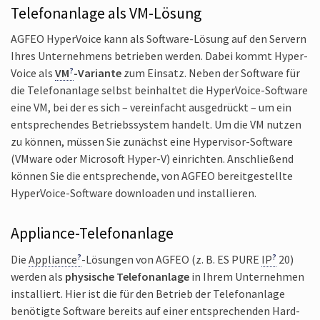
Telefon­anlage als VM-Lösung
AGFEO Hyper­Voice kann als Software-Lösung auf den Servern
Ihres Unter­nehmens betrieben werden. Dabei kommt Hyper­
Voice als
VM
-Variante
zum Einsatz. Neben der Soft­ware für
die Telefon­anlage selbst bein­haltet die Hyper­Voice-Software
eine VM, bei der es sich – ver­einfacht aus­gedrückt – um ein
ent­sprechendes Betriebs­system handelt. Um die VM nutzen
zu können, müssen Sie zunächst eine Hyper­visor-Soft­ware
(VMware oder Micro­soft Hyper-V) ein­richten. Anschlie­ßend
können Sie die ent­sprechende, von AGFEO bereit­gestellte
Hyper­Voice-Software down­loaden und instal­lieren.
Appliance-Telefonanlage
Die
Appliance
-Lösungen von AGFEO (z. B. ES PURE
IP
20)
werden als
physische Telefon­anlage
in Ihrem Unter­nehmen
instal­liert. Hier ist die für den Betrieb der Telefon­anlage
benötigte Soft­ware bereits auf einer ent­sprechenden Hard­