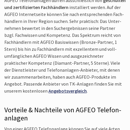
AGFEO Telefon­anlagen dürfen aus­schließ­lich von
geschulten
und zertifi­zierten Fach­händlern
installiert werden. Auf der
AGFEO Internet­seite können Sie nach ent­sprechenden Fach­
händlern in Ihrer Region suchen. Sehr praktisch: Das Unter­
nehmen bewertet in den Such­ergebnissen seine Partner
bzgl. Fach­wissen und Kompetenz. Das Spektrum reicht von
Fach­händlern mit AGFEO Basis­wissen (Bronze-Partner, 1
Stern) bis hin zu Fach­händlern mit exzellentem und voll­
umfänglichen AGFEO Wissen und ausge­zeichneter
praktischer Kompetenz (Diamant-Partner, 5 Sterne). Viele
der Dienst­leister und Telefon­anlagen-Anbieter, mit denen
wir zusammen­arbeiten, haben auch AGFEO-Produkte im
Angebot. Passende Anbieter von TK-Anlagen finden Sie mit
unserem kosten­losen
Angebots­vergleich
.
Vorteile & Nachteile von AGFEO Telefon­
anlagen
Von einer AGFEO Telefon­anlage können Sie auf viele Arten