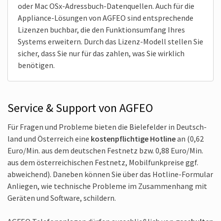
oder Mac OSx-Adress­buch-Daten­quellen. Auch für die
Appliance-Lösungen von AGFEO sind ent­sprechende
Lizenzen buchbar, die den Funktions­umfang Ihres
Systems erweitern. Durch das Lizenz-Modell stellen Sie
sicher, dass Sie nur für das zahlen, was Sie wirk­lich
benötigen.
Service & Support von AGFEO
Für Fragen und Probleme bieten die Biele­felder in Deutsch­
land und Öster­reich eine
kosten­pflichtige Hotline
an (0,62
Euro/Min. aus dem deutschen Festnetz bzw. 0,88 Euro/Min.
aus dem öster­reichischen Festnetz, Mobilfunk­preise ggf.
abweichend). Daneben können Sie über das Hotline-Formular
Anliegen, wie tech­nische Probleme im Zusammen­hang mit
Geräten und Soft­ware, schildern.