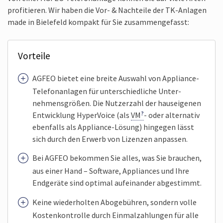
profi­tieren. Wir haben die Vor- & Nach­teile der TK-Anlagen
made in Biele­feld kompakt für Sie zusammen­gefasst:
Vorteile
AGFEO bietet eine breite Auswahl von Appliance-
Telefon­anlagen für unter­schied­liche Unter­
nehmens­größen. Die Nutzer­zahl der haus­eigenen
Entwick­lung Hyper­Voice (als
VM
- oder alter­nativ
eben­falls als Appliance-Lösung) hin­gegen lässt
sich durch den Erwerb von Lizenzen anpas­sen.
Bei AGFEO bekommen Sie alles, was Sie brauchen,
aus einer Hand – Software, Appliances und Ihre
End­geräte sind optimal auf­einander abge­stimmt.
Keine wieder­holten Abo­gebühren, sondern volle
Kosten­kontrolle durch Ein­mal­zahlungen für alle