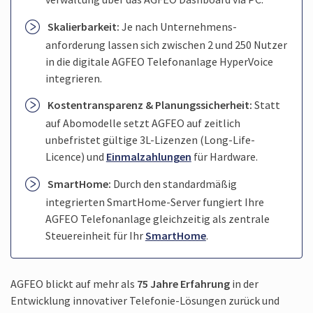
Skalierbarkeit:
Je nach Unternehmens­
anforderung lassen sich zwischen 2 und 250 Nutzer
in die digitale AGFEO Telefon­anlage HyperVoice
integrieren.
Kosten­transparenz & Planungs­sicherheit:
Statt
auf Abo­modelle setzt AGFEO auf zeitlich
unbefristet gültige 3L-Lizenzen (Long-Life-
Licence) und
Einmal­zahlungen
für Hardware.
SmartHome:
Durch den standard­mäßig
integrierten SmartHome-Server fungiert Ihre
AGFEO Telefon­anlage gleichzeitig als zentrale
Steuer­einheit für Ihr
SmartHome
.
AGFEO blickt auf mehr als
75 Jahre Erfahrung
in der
Entwicklung innovativer Telefonie-Lösungen zurück und