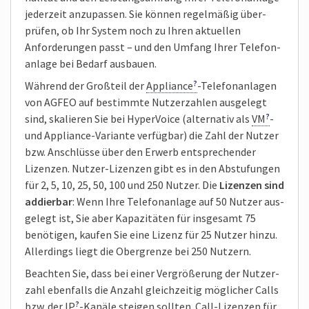
jeder­zeit anzupassen. Sie können regel­mäßig über­
prüfen, ob Ihr System noch zu Ihren aktuel­len
Anforder­ungen passt – und den Umfang Ihrer Telefon­
anlage bei Bedarf ausbauen.
Während der Groß­teil der
Appliance
-Telefon­anlagen
von AGFEO auf bestimmte Nutzer­zahlen ausgelegt
sind, skalieren Sie bei Hyper­Voice (alternativ als
VM
-
und Appliance-Variante verfüg­bar) die Zahl der Nutzer
bzw. Anschlüsse über den Erwerb ent­sprechender
Lizenzen. Nutzer-Lizenzen gibt es in den Abstu­fungen
für 2, 5, 10, 25, 50, 100 und 250 Nutzer. Die
Lizenzen sind
addier­bar
: Wenn Ihre Telefon­anlage auf 50 Nutzer aus­
gelegt ist, Sie aber Kapazi­täten für insgesamt 75
benö­tigen, kaufen Sie eine Lizenz für 25 Nutzer hinzu.
Aller­dings liegt die Ober­grenze bei 250 Nutzern.
Beachten Sie, dass bei einer Vergrößerung der Nutzer­
zahl eben­falls die Anzahl gleich­zeitig mög­licher Calls
bzw. der
IP
-Kanäle steigen sollten. Call-Lizenzen für