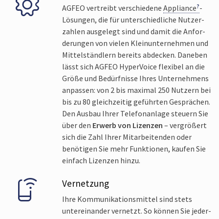
AGFEO vertreibt verschiedene
Appliance
-
Lösungen, die für unter­schiedliche Nutzer­
zahlen ausgelegt sind und damit die Anfor­
derungen von vielen Klein­unter­nehmen und
Mittel­ständ­lern bereits abdecken. Daneben
lässt sich AGFEO Hyper­Voice flexibel an die
Größe und Bedürf­nisse Ihres Unter­nehmens
anpassen: von 2 bis maximal 250 Nutzern bei
bis zu 80 gleich­zeitig geführten Gesprächen.
Den Ausbau Ihrer Telefon­anlage steuern Sie
über den
Erwerb von Lizenzen
– vergrößert
sich die Zahl Ihrer Mit­arbei­tenden oder
benötigen Sie mehr Funktionen, kaufen Sie
einfach Lizenzen hinzu.
Vernetzung
Ihre Kommunikations­mittel sind stets
unter­einander vernetzt. So können Sie jeder­