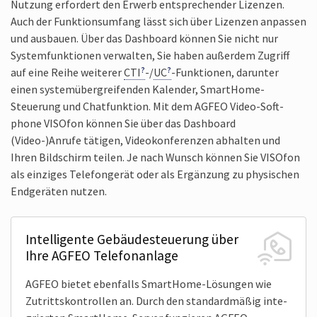
Nutzung erfordert den Erwerb ent­sprechender Lizenzen.
Auch der Funktions­umfang lässt sich über Lizenzen anpassen
und ausbauen. Über das Dash­board können Sie nicht nur
System­funktionen verwalten, Sie haben außerdem Zugriff
auf eine Reihe weiterer
CTI
-/
UC
-Funk­tionen, darunter
einen system­über­greifenden Kalender, Smart­Home-
Steuerung und Chat­funktion. Mit dem AGFEO Video-Soft­
phone VISOfon können Sie über das Dash­board
(Video-)Anrufe tätigen, Video­konferenzen abhalten und
Ihren Bild­schirm teilen. Je nach Wunsch können Sie VISOfon
als einziges Telefon­gerät oder als Ergän­zung zu physischen
End­geräten nutzen.
Intelligente Gebäude­steuerung über
Ihre AGFEO Telefon­anlage
AGFEO bietet eben­falls Smart­Home-Lösungen wie
Zutritts­kontrollen an. Durch den standard­mäßig inte­