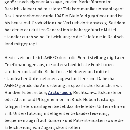
gehört nach eigener Aussage „zu den Marktführern im
Bereich kleiner und mittlerer Tele­kommunikations­anlagen“.
Das Unter­nehmen wurde 1947 in Bielefeld gegründet und ist
bis heute mit Produktion und Vertrieb dort ansässig. Seitdem
hat der in der dritten Generation inhaber­geführte Mittel­
ständler durch seine Entwicklungen die Telefonie in Deutsch­
land mit­geprägt.
Heute zeichnet sich AGFEO durch die
Berei­tstellung digitaler
Telefonanlagen
aus, die unter­schiedlichste Funktionen
vereinen und auf die Bedürfnisse kleinerer und mittel­
ständischer Unternehmen zugeschnitten sind. Dabei hat
AGFEO gerade die Anforderungen spezifischer Branchen wie
Handwerks­betrieben,
Arztpraxen
, Recht­sanwalts­kanzleien
oder Alten- und Pflege­heimen im Blick. Neben leistungs­
fähigen Telefon­anlagen bietet das Biele­felder Unternehmen
z. B. Unter­stützung intelligenter Gebäude­steuerung,
bequemen Zugriff auf Kunden- und Patienten­daten sowie die
Erleichterung von Zugangs­kontrollen.