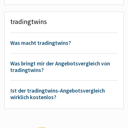
tradingtwins
Was macht trading­twins?
Was bringt mir der Angebots­vergleich von
trading­twins?
Ist der trading­twins-Angebots­vergleich
wirklich kosten­los?