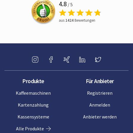
4.8
/ 5
aus
1424
Bewertungen
Produkte
Für Anbieter
Kaffeemaschinen
Registrieren
Kartenzahlung
Anmelden
Kassensysteme
Anbieter werden
Alle Produkte