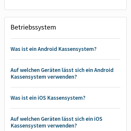
Betriebs­system
Was ist ein Android Kassen­system?
Auf welchen Geräten lässt sich ein Android
Kassen­system ver­wenden?
Was ist ein iOS Kassen­system?
Auf welchen Geräten lässt sich ein iOS
Kassen­system ver­wenden?