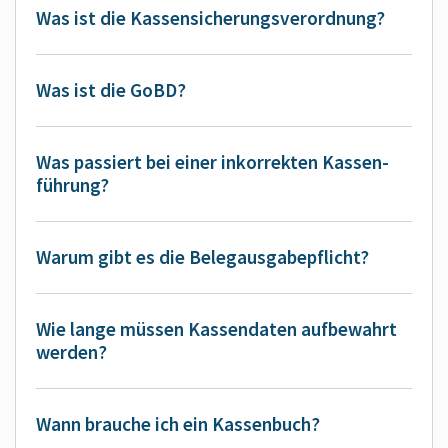
Was ist die Kassen­sicherungs­verordnung?
Was ist die GoBD?
Was passiert bei einer in­korrekten Kassen­
führung?
Warum gibt es die Beleg­ausgabe­pflicht?
Wie lange müssen Kassen­daten auf­bewahrt
werden?
Wann brauche ich ein Kassen­buch?