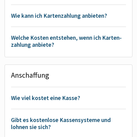
Wie kann ich Karten­zahlung anbieten?
Welche Kosten ent­stehen, wenn ich Karten­
zahlung an­biete?
Anschaffung
Wie viel kostet eine Kasse?
Gibt es kosten­lose Kassen­systeme und
lohnen sie sich?